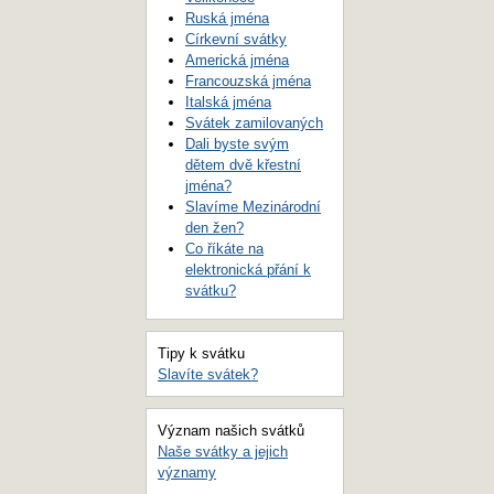
Ruská jména
Církevní svátky
Americká jména
Francouzská jména
Italská jména
Svátek zamilovaných
Dali byste svým
dětem dvě křestní
jména?
Slavíme Mezinárodní
den žen?
Co říkáte na
elektronická přání k
svátku?
Tipy k svátku
Slavíte svátek?
Význam našich svátků
Naše svátky a jejich
významy