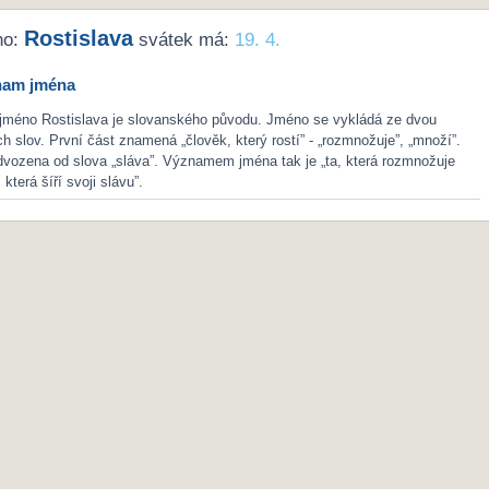
Rostislava
no:
svátek má:
19. 4.
nam jména
 jméno Rostislava je slovanského původu. Jméno se vykládá ze dvou
h slov. První část znamená „člověk, který rostí” - „rozmnožuje”, „množí”.
dvozena od slova „sláva”. Významem jména tak je „ta, která rozmnožuje
, která šíří svoji slávu”.