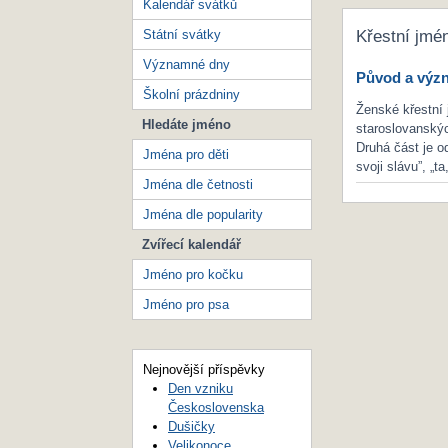
Kalendář svátků
Státní svátky
Křestní jmé
Významné dny
Původ a výz
Školní prázdniny
Ženské křestní
Hledáte jméno
staroslovanskýc
Druhá část je o
Jména pro děti
svoji slávu”, „ta
Jména dle četnosti
Jména dle popularity
Zvířecí kalendář
Jméno pro kočku
Jméno pro psa
Nejnovější příspěvky
Den vzniku
Československa
Dušičky
Velikonoce