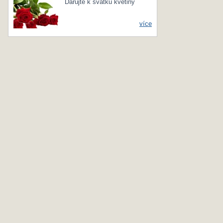
Darujte k svátku květiny
více