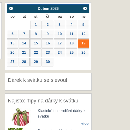
Duben
2026
po
út
st
čt
pá
so
ne
1
2
3
4
5
6
7
8
9
10
11
12
13
14
15
16
17
18
19
20
21
22
23
24
25
26
27
28
29
30
Dárek k svátku se slevou!
Najisto: Tipy na dárky k svátku
Klasické i netradiční dárky k
svátku
více