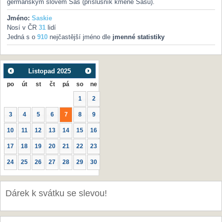
germánským slovem Sas (příslušník kmene Sasů).
Jméno:
Saskie
Nosí v ČR
31
lidí
Jedná s o
910
nejčastější jméno dle
jmenné statistiky
Listopad
2025
po
út
st
čt
pá
so
ne
1
2
3
4
5
6
7
8
9
10
11
12
13
14
15
16
17
18
19
20
21
22
23
24
25
26
27
28
29
30
Dárek k svátku se slevou!