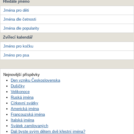
Hledáte jméno
Jména pro děti
Jména dle četnosti
Jména dle popularity
Zvířecí kalendář
Jméno pro kočku
Jméno pro psa
Nejnovější příspěvky
Den vzniku Československa
Dušičky
Velikonoce
Ruská jména
Církevní svátky
Americká jména
Francouzská jména
Italská jména
Svátek zamilovaných
Dali byste svým dětem dvě křestní jména?