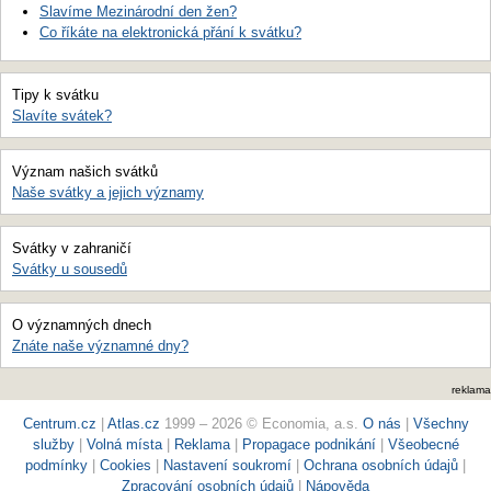
Slavíme Mezinárodní den žen?
Co říkáte na elektronická přání k svátku?
Tipy k svátku
Slavíte svátek?
Význam našich svátků
Naše svátky a jejich významy
Svátky v zahraničí
Svátky u sousedů
O významných dnech
Znáte naše významné dny?
reklama
Centrum.cz
|
Atlas.cz
1999 – 2026 © Economia, a.s.
O nás
|
Všechny
služby
|
Volná místa
|
Reklama
|
Propagace podnikání
|
Všeobecné
podmínky
|
Cookies
|
Nastavení soukromí
|
Ochrana osobních údajů
|
Zpracování osobních údajů
|
Nápověda