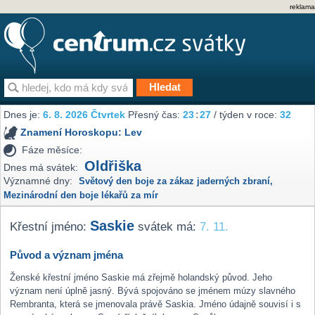
reklama
Dnes je:
6. 8. 2026 Čtvrtek
Přesný čas:
23
27
/ týden v roce:
32
Znamení Horoskopu:
Lev
Fáze měsíce:
Oldřiška
Dnes má svátek:
Významné dny:
Světový den boje za zákaz jaderných zbraní
,
Mezinárodní den boje lékařů za mír
Saskie
Křestní jméno:
svátek má:
7. 11.
Původ a význam jména
Ženské křestní jméno Saskie má zřejmě holandský původ. Jeho
význam není úplně jasný. Bývá spojováno se jménem múzy slavného
Rembranta, která se jmenovala právě Saskia. Jméno údajně souvisí i s