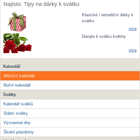
Najisto: Tipy na dárky k svátku
Klasické i netradiční dárky k
svátku
více
Darujte k svátku květiny
více
Kalendář
Měsíční kalendář
Roční kalendář
Svátky
Kalendář svátků
Státní svátky
Významné dny
Školní prázdniny