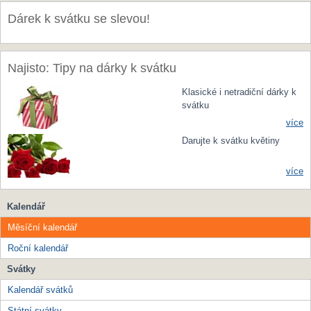
Dárek k svátku se slevou!
Najisto: Tipy na dárky k svátku
Klasické i netradiční dárky k
svátku
více
Darujte k svátku květiny
více
Kalendář
Měsíční kalendář
Roční kalendář
Svátky
Kalendář svátků
Státní svátky