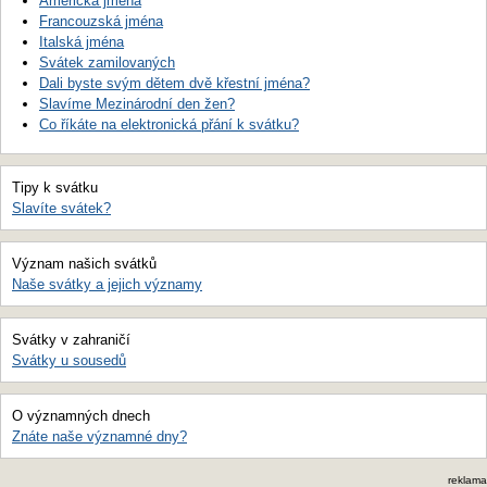
Americká jména
Francouzská jména
Italská jména
Svátek zamilovaných
Dali byste svým dětem dvě křestní jména?
Slavíme Mezinárodní den žen?
Co říkáte na elektronická přání k svátku?
Tipy k svátku
Slavíte svátek?
Význam našich svátků
Naše svátky a jejich významy
Svátky v zahraničí
Svátky u sousedů
O významných dnech
Znáte naše významné dny?
reklama