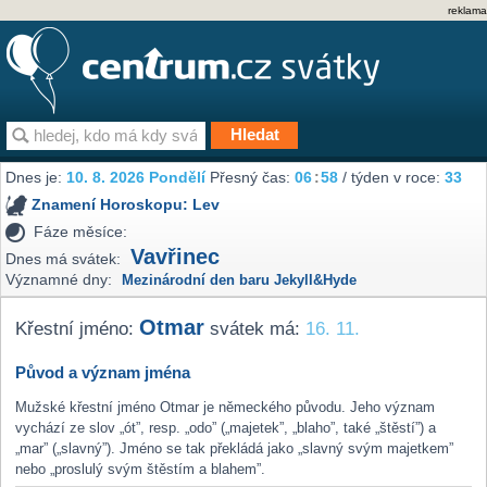
reklama
Dnes je:
10. 8. 2026 Pondělí
Přesný čas:
06
:
58
/ týden v roce:
33
Znamení Horoskopu:
Lev
Fáze měsíce:
Vavřinec
Dnes má svátek:
Významné dny:
Mezinárodní den baru Jekyll&Hyde
Otmar
Křestní jméno:
svátek má:
16. 11.
Původ a význam jména
Mužské křestní jméno Otmar je německého původu. Jeho význam
vychází ze slov „ót”, resp. „odo” („majetek”, „blaho”, také „štěstí”) a
„mar” („slavný”). Jméno se tak překládá jako „slavný svým majetkem”
nebo „proslulý svým štěstím a blahem”.