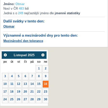
Jméno:
Otmar
Nosí v ČR
483
lidí
Jedná s o
249
nejčastější jméno dle
jmenné statistiky
Další svátky v tento den:
Otomar
Významné a mezinárodní dny pro tento den:
Mezinárodní den tolerance
Listopad
2025
po
út
st
čt
pá
so
ne
1
2
3
4
5
6
7
8
9
10
11
12
13
14
15
16
17
18
19
20
21
22
23
24
25
26
27
28
29
30