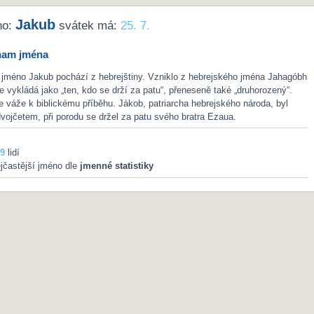
Jakub
no:
svátek má:
25. 7.
nam jména
 jméno Jakub pochází z hebrejštiny. Vzniklo z hebrejského jména Jahagóbh
se vykládá jako „ten, kdo se drží za patu“, přeneseně také „druhorozený“.
 váže k biblickému příběhu. Jákob, patriarcha hebrejského národa, byl
ojčetem, při porodu se držel za patu svého bratra Ezaua.
9
lidí
jčastější jméno dle
jmenné statistiky