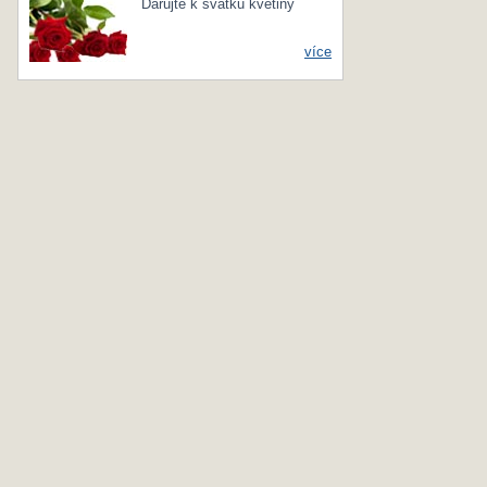
Darujte k svátku květiny
více