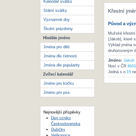
Kalendář svátků
Státní svátky
Křestní jmé
Významné dny
Původ a výz
Školní prázdniny
Mužské křestní
Hledáte jméno
(Jákob), které 
Výklad jména se
Jména pro děti
druhorozeným dv
Jména dle četnosti
Jméno:
Jakub
Jména dle popularity
Nosí v ČR
8601
Jedná s o
19
ne
Zvířecí kalendář
Jméno pro kočku
Jméno pro psa
Nejnovější příspěvky
Den vzniku
Československa
Dušičky
Velikonoce