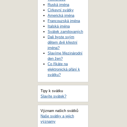
Ruská jména
Církevní svátky
Americká jména
Francouzská jména
Italská jména
Svátek zamilovaných
Dali byste svým
dětem dvě křestní
jména?
Slavíme Mezinárodní
den žen?
Co říkáte na
elektronická přání k
svátku?
Tipy k svátku
Slavíte svátek?
Význam našich svátků
Naše svátky a jejich
významy