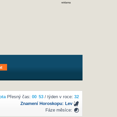
reklama
ota
Přesný čas:
00
53
/ týden v roce:
32
Znamení Horoskopu:
Lev
Fáze měsíce: