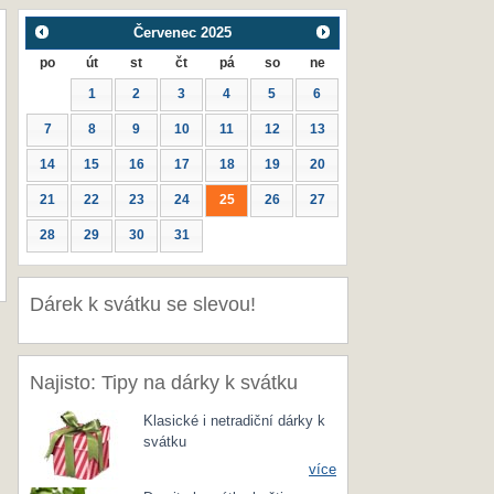
Červenec
2025
po
út
st
čt
pá
so
ne
1
2
3
4
5
6
7
8
9
10
11
12
13
14
15
16
17
18
19
20
21
22
23
24
25
26
27
28
29
30
31
Dárek k svátku se slevou!
Najisto: Tipy na dárky k svátku
Klasické i netradiční dárky k
svátku
více