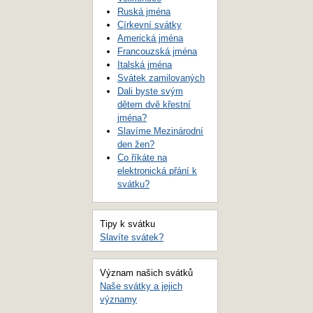
Ruská jména
Církevní svátky
Americká jména
Francouzská jména
Italská jména
Svátek zamilovaných
Dali byste svým
dětem dvě křestní
jména?
Slavíme Mezinárodní
den žen?
Co říkáte na
elektronická přání k
svátku?
Tipy k svátku
Slavíte svátek?
Význam našich svátků
Naše svátky a jejich
významy