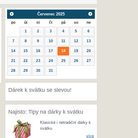
Červenec
2025
po
út
st
čt
pá
so
ne
1
2
3
4
5
6
7
8
9
10
11
12
13
14
15
16
17
18
19
20
21
22
23
24
25
26
27
28
29
30
31
Dárek k svátku se slevou!
Najisto: Tipy na dárky k svátku
Klasické i netradiční dárky k
svátku
více