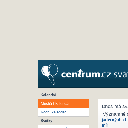
Kalendář
Měsíční kalendář
Dnes má sv
Roční kalendář
Významné 
jaderných zb
Svátky
mír