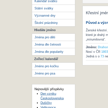
Kalendář svátků
Státní svátky
Křestní jmé
Významné dny
Původ a výz
Školní prázdniny
Hledáte jméno
Ženské křestní
které je drahý m
Jména pro děti
„mírumilovná“.
Jména dle četnosti
Jméno:
Draho
Jména dle popularity
Nosí v ČR
1803
Jedná s o
73
ne
Zvířecí kalendář
Jméno pro kočku
Jméno pro psa
Nejnovější příspěvky
Den vzniku
Československa
Dušičky
Velikonoce