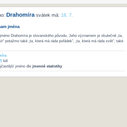
Drahomíra
no:
svátek má:
18. 7.
nam jména
 jméno Drahomíra je slovanského původu. Jeho významem je skutečně „ta,
ír“ potažmo také „ta, která má ráda pořádek“, „ta, která má ráda svět“, také
míra
5
lidí
jčastější jméno dle
jmenné statistiky