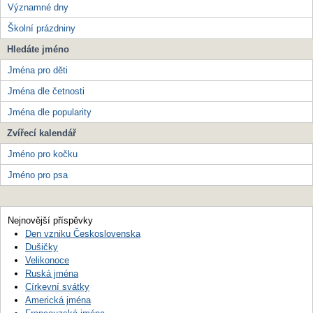
Významné dny
Školní prázdniny
Hledáte jméno
Jména pro děti
Jména dle četnosti
Jména dle popularity
Zvířecí kalendář
Jméno pro kočku
Jméno pro psa
Nejnovější příspěvky
Den vzniku Československa
Dušičky
Velikonoce
Ruská jména
Církevní svátky
Americká jména