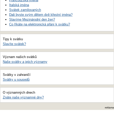
Francouzská jména
Italská jména
Svátek zamilovaných
Dali byste svým dětem dvě křestní jména?
Slavíme Mezinárodní den žen?
Co říkáte na elektronická přání k svátku?
Tipy k svátku
Slavíte svátek?
Význam našich svátků
Naše svátky a jejich významy
Svátky v zahraničí
Svátky u sousedů
O významných dnech
Znáte naše významné dny?
reklama