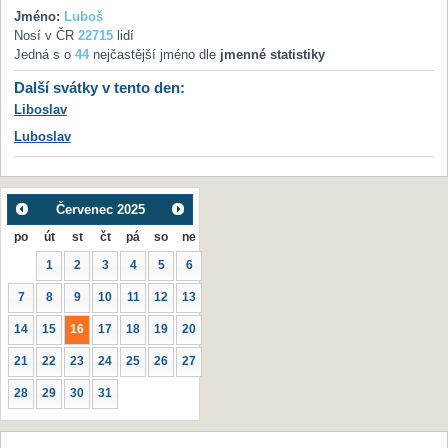
Jméno:
Luboš
Nosí v ČR
22715
lidí
Jedná s o
44
nejčastější jméno dle
jmenné statistiky
Další svátky v tento den:
Liboslav
Luboslav
Červenec
2025
po
út
st
čt
pá
so
ne
1
2
3
4
5
6
7
8
9
10
11
12
13
14
15
16
17
18
19
20
21
22
23
24
25
26
27
28
29
30
31