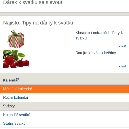
Dárek k svátku se slevou!
Najisto: Tipy na dárky k svátku
Klasické i netradiční dárky k
svátku
více
Darujte k svátku květiny
více
Kalendář
Měsíční kalendář
Roční kalendář
Svátky
Kalendář svátků
Státní svátky