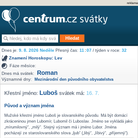
reklama
Dnes je:
9. 8. 2026 Neděle
Přesný čas:
11
:
07
/ týden v roce:
32
Znamení Horoskopu:
Lev
Fáze měsíce:
Roman
Dnes má svátek:
Významné dny:
Mezinárodní den původního obyvatelstva
Luboš
Křestní jméno:
svátek má:
16. 7.
Původ a význam jména
Mužské křestní jméno Luboš je slovanského původu. Má být domácí
zkráceninou jmen Lubomír, Lubomil či Luboslav. Jméno se vykládá jako
„mírumilovný“, „milý“. Stejný význam má i jméno Lubor. Jména
pocházejí ze staroslovanského slova „ljub“ („libý“, „líbivý“, „příjemný“).