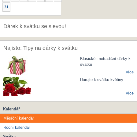
31
Dárek k svátku se slevou!
Najisto: Tipy na dárky k svátku
Klasické i netradiční dárky k
svátku
více
Darujte k svátku květiny
více
Kalendář
Měsíční kalendář
Roční kalendář
Svátky