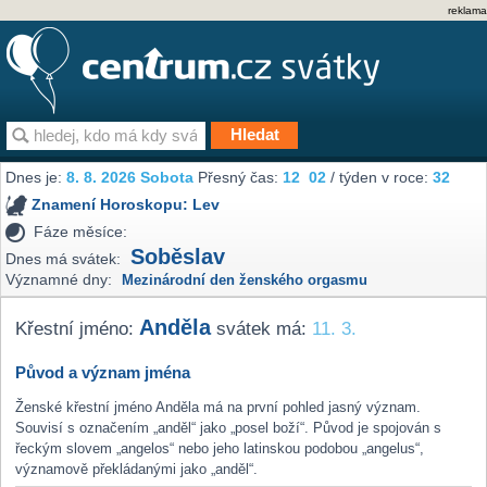
reklama
Dnes je:
8. 8. 2026 Sobota
Přesný čas:
12
02
/ týden v roce:
32
Znamení Horoskopu:
Lev
Fáze měsíce:
Soběslav
Dnes má svátek:
Významné dny:
Mezinárodní den ženského orgasmu
Anděla
Křestní jméno:
svátek má:
11. 3.
Původ a význam jména
Ženské křestní jméno Anděla má na první pohled jasný význam.
Souvisí s označením „anděl“ jako „posel boží“. Původ je spojován s
řeckým slovem „angelos“ nebo jeho latinskou podobou „angelus“,
významově překládanými jako „anděl“.