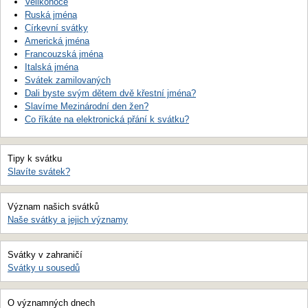
Velikonoce
Ruská jména
Církevní svátky
Americká jména
Francouzská jména
Italská jména
Svátek zamilovaných
Dali byste svým dětem dvě křestní jména?
Slavíme Mezinárodní den žen?
Co říkáte na elektronická přání k svátku?
Tipy k svátku
Slavíte svátek?
Význam našich svátků
Naše svátky a jejich významy
Svátky v zahraničí
Svátky u sousedů
O významných dnech