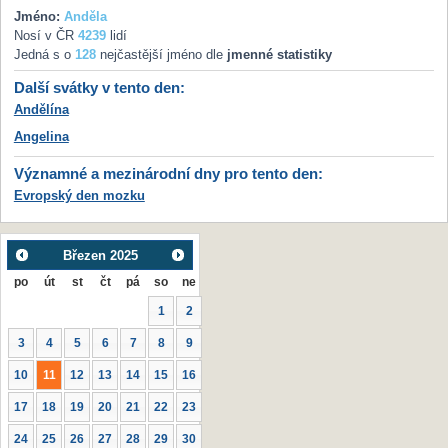
Jméno:
Anděla
Nosí v ČR
4239
lidí
Jedná s o
128
nejčastější jméno dle
jmenné statistiky
Další svátky v tento den:
Andělína
Angelina
Významné a mezinárodní dny pro tento den:
Evropský den mozku
Březen
2025
po
út
st
čt
pá
so
ne
1
2
3
4
5
6
7
8
9
10
11
12
13
14
15
16
17
18
19
20
21
22
23
24
25
26
27
28
29
30