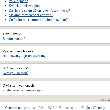
Italská jména
Svátek zamilovaných
Dali byste svým dětem dvě křestní jména?
Slavíme Mezinárodní den žen?
Co říkáte na elektronická přání k svátku?
Tipy k svátku
Slavíte svátek?
Význam našich svátků
Naše svátky a jejich významy
Svátky v zahraničí
Svátky u sousedů
O významných dnech
Znáte naše významné dny?
reklama
Centrum.cz
|
Atlas.cz
1999 – 2026 © Economia, a.s.
O nás
|
Všechny