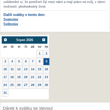
uvědomění si, že postižení žijí mezi námi a mají právo na svůj, v rámci
možností, plnohodnotný život.
Další svátky v tento den:
Svatoslav
Světoslav
Srpen
2026
po
út
st
čt
pá
so
ne
1
2
3
4
5
6
7
8
9
10
11
12
13
14
15
16
17
18
19
20
21
22
23
24
25
26
27
28
29
30
31
Dárek k svátku se slevou!