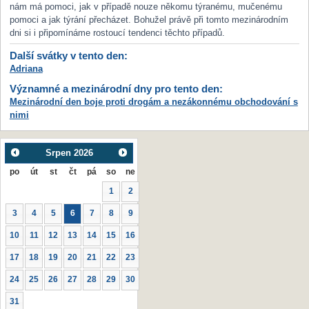
nám má pomoci, jak v případě nouze někomu týranému, mučenému
pomoci a jak týrání přecházet. Bohužel právě při tomto mezinárodním
dni si i připomínáme rostoucí tendenci těchto případů.
Další svátky v tento den:
Adriana
Významné a mezinárodní dny pro tento den:
Mezinárodní den boje proti drogám a nezákonnému obchodování s
nimi
Srpen
2026
po
út
st
čt
pá
so
ne
1
2
3
4
5
6
7
8
9
10
11
12
13
14
15
16
17
18
19
20
21
22
23
24
25
26
27
28
29
30
31