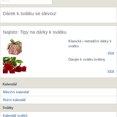
Dárek k svátku se slevou!
Najisto: Tipy na dárky k svátku
Klasické i netradiční dárky k
svátku
více
Darujte k svátku květiny
více
Kalendář
Měsíční kalendář
Roční kalendář
Svátky
Kalendář svátků