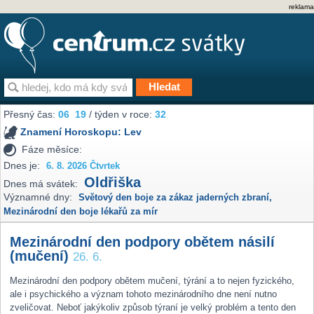
reklama
Přesný čas:
06
19
/ týden v roce:
32
Znamení Horoskopu:
Lev
Fáze měsíce:
Dnes je:
6. 8. 2026 Čtvrtek
Oldřiška
Dnes má svátek:
Významné dny:
Světový den boje za zákaz jaderných zbraní
,
Mezinárodní den boje lékařů za mír
Mezinárodní den podpory obětem násilí
(mučení)
26. 6.
Mezinárodní den podpory obětem mučení, týrání a to nejen fyzického,
ale i psychického a význam tohoto mezinárodního dne není nutno
zveličovat. Neboť jakýkoliv způsob týraní je velký problém a tento den