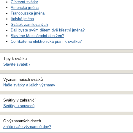
Církevní svátky
Americká jména
Francouzská jména
Italská jména
Svátek zamilovaných
Dali byste svým dětem dvě křestní jména?
Slavíme Mezinárodní den žen?
Co říkáte na elektronická přání k svátku?
Tipy k svátku
Slavíte svátek?
Význam našich svátků
Naše svátky a jejich významy
Svátky v zahraničí
Svátky u sousedů
O významných dnech
Znáte naše významné dny?