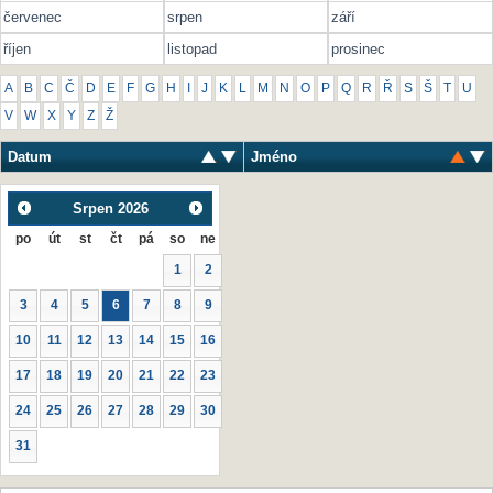
červenec
srpen
září
říjen
listopad
prosinec
A
B
C
Č
D
E
F
G
H
I
J
K
L
M
N
O
P
Q
R
Ř
S
Š
T
U
V
W
X
Y
Z
Ž
Datum
Jméno
Srpen
2026
po
út
st
čt
pá
so
ne
1
2
3
4
5
6
7
8
9
10
11
12
13
14
15
16
17
18
19
20
21
22
23
24
25
26
27
28
29
30
31