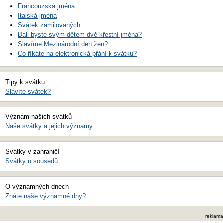
Francouzská jména
Italská jména
Svátek zamilovaných
Dali byste svým dětem dvě křestní jména?
Slavíme Mezinárodní den žen?
Co říkáte na elektronická přání k svátku?
Tipy k svátku
Slavíte svátek?
Význam našich svátků
Naše svátky a jejich významy
Svátky v zahraničí
Svátky u sousedů
O významných dnech
Znáte naše významné dny?
reklama