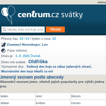
reklama
Přesný čas:
22
:
14
/ týden v roce:
32
Znamení Horoskopu:
Lev
Fáze měsíce:
Dnes je:
6. 8. 2026 Čtvrtek
Oldřiška
Dnes má svátek:
Významné dny:
Světový den boje za zákaz jaderných zbraní
,
Mezinárodní den boje lékařů za mír
Jmenný seznam podle abecedy
Abecední seznam jmen, včetně jejich popularity pro výběr jména
psa.
leden
únor
březen
duben
květen
červen