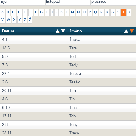
říjen
listopad
prosinec
A
B
C
Č
D
E
F
G
H
I
J
K
L
M
N
O
P
Q
R
Ř
S
Š
T
U
V
W
X
Y
Z
Ž
Datum
Jméno
4.1.
Ťapka
18.5.
Tara
5.9.
Ted
7.3.
Tedy
22.4.
Tereza
2.6.
Tesák
20.11.
Tim
4.6.
Tin
6.10.
Tina
17.11.
Tobi
2.8.
Tony
28.11.
Tracy