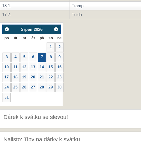
13.1.
Tramp
17.7.
Ťulda
Srpen
2026
po
út
st
čt
pá
so
ne
1
2
3
4
5
6
7
8
9
10
11
12
13
14
15
16
17
18
19
20
21
22
23
24
25
26
27
28
29
30
31
Dárek k svátku se slevou!
Najisto: Tipy na dárky k svátku