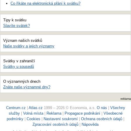
Co říkáte na elektronická přání k svátku?
Tipy k svátku
Slavíte svátek?
Význam našich svátků
Naše svátky a jejich významy
Svátky v zahraničí
Svátky u sousedů
O významných dnech
Znáte naše významné dny?
reklama
Centrum.cz
|
Atlas.cz
1999 – 2026 © Economia, a.s.
O nás
|
Všechny
služby
|
Volná místa
|
Reklama
|
Propagace podnikání
|
Všeobecné
podmínky
|
Cookies
|
Nastavení soukromí
|
Ochrana osobních údajů
|
Zpracování osobních údajů
|
Nápověda