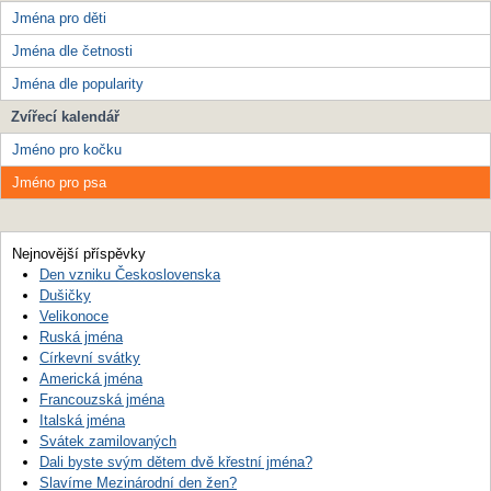
Jména pro děti
Jména dle četnosti
Jména dle popularity
Zvířecí kalendář
Jméno pro kočku
Jméno pro psa
Nejnovější příspěvky
Den vzniku Československa
Dušičky
Velikonoce
Ruská jména
Církevní svátky
Americká jména
Francouzská jména
Italská jména
Svátek zamilovaných
Dali byste svým dětem dvě křestní jména?
Slavíme Mezinárodní den žen?