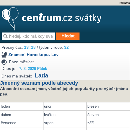
reklama
Přesný čas:
13
:
18
/ týden v roce:
32
Znamení Horoskopu:
Lev
Fáze měsíce:
Dnes je:
7. 8. 2026 Pátek
Lada
Dnes má svátek:
Jmenný seznam podle abecedy
Abecední seznam jmen, včetně jejich popularity pro výběr jména
psa.
leden
únor
březen
duben
květen
červen
červenec
srpen
září