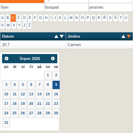
říjen
listopad
prosinec
A
B
C
Č
D
E
F
G
H
I
J
K
L
M
N
O
P
Q
R
Ř
S
Š
T
U
V
W
X
Y
Z
Ž
Datum
Jméno
20.7.
Carmen
Srpen
2026
po
út
st
čt
pá
so
ne
1
2
3
4
5
6
7
8
9
10
11
12
13
14
15
16
17
18
19
20
21
22
23
24
25
26
27
28
29
30
31