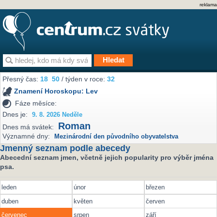
reklama
Přesný čas:
18
50
/ týden v roce:
32
Znamení Horoskopu:
Lev
Fáze měsíce:
Dnes je:
9. 8. 2026 Neděle
Roman
Dnes má svátek:
Významné dny:
Mezinárodní den původního obyvatelstva
Jmenný seznam podle abecedy
Abecední seznam jmen, včetně jejich popularity pro výběr jména
psa.
leden
únor
březen
duben
květen
červen
červenec
srpen
září