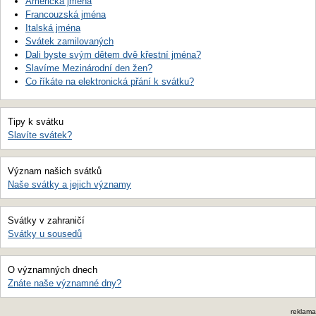
Americká jména
Francouzská jména
Italská jména
Svátek zamilovaných
Dali byste svým dětem dvě křestní jména?
Slavíme Mezinárodní den žen?
Co říkáte na elektronická přání k svátku?
Tipy k svátku
Slavíte svátek?
Význam našich svátků
Naše svátky a jejich významy
Svátky v zahraničí
Svátky u sousedů
O významných dnech
Znáte naše významné dny?
reklama