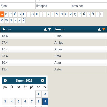
říjen
listopad
prosinec
A
B
C
Č
D
E
F
G
H
I
J
K
L
M
N
O
P
Q
R
Ř
S
Š
T
U
V
W
X
Y
Z
Ž
Datum
Jméno
18.4.
Alma
27.4.
Amigo
17.4.
Amos
23.4.
Arsa
10.4.
Asta
13.4.
Astor
Srpen
2026
po
út
st
čt
pá
so
ne
1
2
3
4
5
6
7
8
9