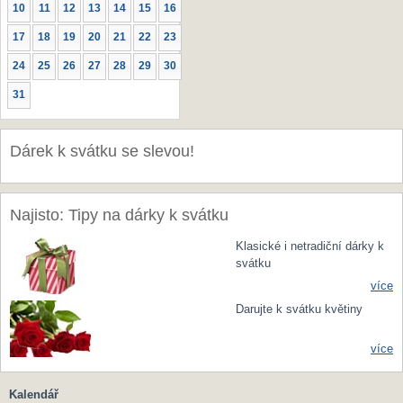
10
11
12
13
14
15
16
17
18
19
20
21
22
23
24
25
26
27
28
29
30
31
Dárek k svátku se slevou!
Najisto: Tipy na dárky k svátku
Klasické i netradiční dárky k
svátku
více
Darujte k svátku květiny
více
Kalendář