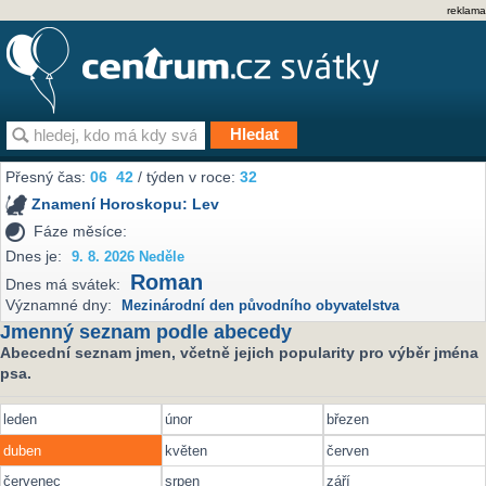
reklama
Přesný čas:
06
42
/ týden v roce:
32
Znamení Horoskopu:
Lev
Fáze měsíce:
Dnes je:
9. 8. 2026 Neděle
Roman
Dnes má svátek:
Významné dny:
Mezinárodní den původního obyvatelstva
Jmenný seznam podle abecedy
Abecední seznam jmen, včetně jejich popularity pro výběr jména
psa.
leden
únor
březen
duben
květen
červen
červenec
srpen
září