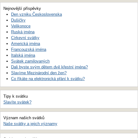
Nejnovější příspěvky
Den vzniku Československa
Dušičky
Velikonoce
Ruská jména
Církevní svátky
Americká jména
Francouzská jména
Italská jména
Svátek zamilovaných
Dali byste svým dětem dvě křestní jména?
Slavíme Mezinárodní den žen?
Co říkáte na elektronická přání k svátku?
Tipy k svátku
Slavíte svátek?
Význam našich svátků
Naše svátky a jejich významy