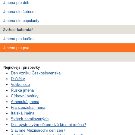
Jména pro děti
Jména dle četnosti
Jména dle popularity
Zvířecí kalendář
Jméno pro kočku
Jméno pro psa
Nejnovější příspěvky
Den vzniku Československa
Dušičky
Velikonoce
Ruská jména
Církevní svátky
Americká jména
Francouzská jména
Italská jména
Svátek zamilovaných
Dali byste svým dětem dvě křestní jména?
Slavíme Mezinárodní den žen?