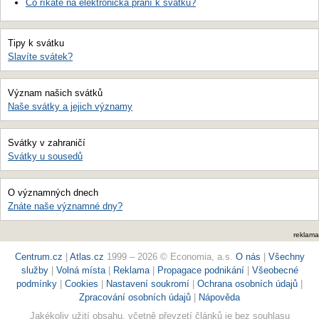
Co říkáte na elektronická přání k svátku?
Tipy k svátku
Slavíte svátek?
Význam našich svátků
Naše svátky a jejich významy
Svátky v zahraničí
Svátky u sousedů
O významných dnech
Znáte naše významné dny?
reklama
Centrum.cz
|
Atlas.cz
1999 – 2026 © Economia, a.s.
O nás
|
Všechny
služby
|
Volná místa
|
Reklama
|
Propagace podnikání
|
Všeobecné
podmínky
|
Cookies
|
Nastavení soukromí
|
Ochrana osobních údajů
|
Zpracování osobních údajů
|
Nápověda
Jakékoliv užití obsahu, včetně převzetí článků je bez souhlasu