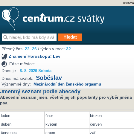
reklama
Přesný čas:
22
26
/ týden v roce:
32
Znamení Horoskopu:
Lev
Fáze měsíce:
Dnes je:
8. 8. 2026 Sobota
Soběslav
Dnes má svátek:
Významné dny:
Mezinárodní den ženského orgasmu
Jmenný seznam podle abecedy
Abecední seznam jmen, včetně jejich popularity pro výběr jména
psa.
leden
únor
březen
duben
květen
červen
červenec
srpen
září