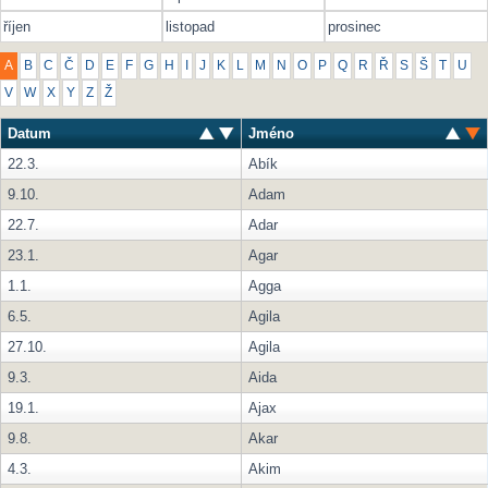
říjen
listopad
prosinec
A
B
C
Č
D
E
F
G
H
I
J
K
L
M
N
O
P
Q
R
Ř
S
Š
T
U
V
W
X
Y
Z
Ž
Datum
Jméno
22.3.
Abík
9.10.
Adam
22.7.
Adar
23.1.
Agar
1.1.
Agga
6.5.
Agila
27.10.
Agila
9.3.
Aida
19.1.
Ajax
9.8.
Akar
4.3.
Akim