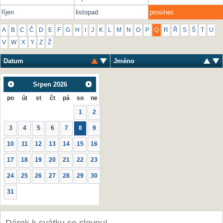
říjen
listopad
prosinec
A
B
C
Č
D
E
F
G
H
I
J
K
L
M
N
O
P
Q
R
Ř
S
Š
T
U
V
W
X
Y
Z
Ž
Datum
Jméno
Srpen
2026
po
út
st
čt
pá
so
ne
1
2
3
4
5
6
7
8
9
10
11
12
13
14
15
16
17
18
19
20
21
22
23
24
25
26
27
28
29
30
31