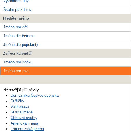
Významné dny
Školní prázdniny
Hledáte jméno
Jména pro děti
Jména dle četnosti
Jména dle popularity
Zvířecí kalendář
Jméno pro kočku
Jméno pro psa
Nejnovější příspěvky
Den vzniku Československa
Dušičky
Velikonoce
Ruská jména
Církevní svátky
Americká jména
Francouzská jména