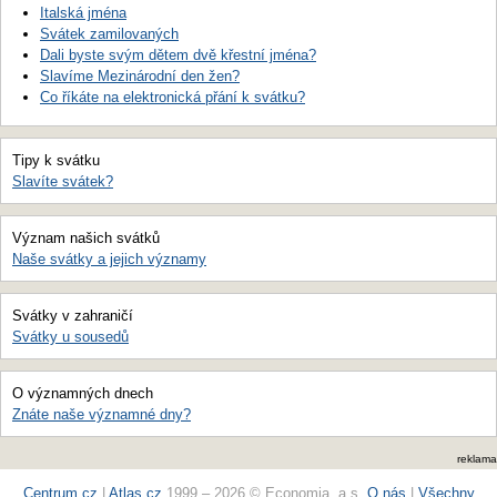
Italská jména
Svátek zamilovaných
Dali byste svým dětem dvě křestní jména?
Slavíme Mezinárodní den žen?
Co říkáte na elektronická přání k svátku?
Tipy k svátku
Slavíte svátek?
Význam našich svátků
Naše svátky a jejich významy
Svátky v zahraničí
Svátky u sousedů
O významných dnech
Znáte naše významné dny?
reklama
Centrum.cz
|
Atlas.cz
1999 – 2026 © Economia, a.s.
O nás
|
Všechny