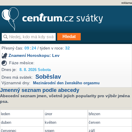
reklama
Přesný čas:
09
:
24
/ týden v roce:
32
Znamení Horoskopu:
Lev
Fáze měsíce:
Dnes je:
8. 8. 2026 Sobota
Soběslav
Dnes má svátek:
Významné dny:
Mezinárodní den ženského orgasmu
Jmenný seznam podle abecedy
Abecední seznam jmen, včetně jejich popularity pro výběr jména
psa.
leden
únor
březen
duben
květen
červen
červenec
srpen
září