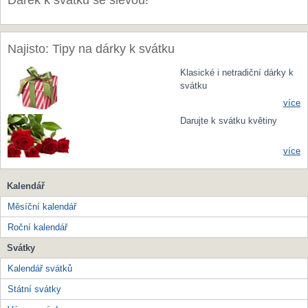
Dárek k svátku se slevou!
Najisto: Tipy na dárky k svátku
Klasické i netradiční dárky k
svátku
více
Darujte k svátku květiny
více
Kalendář
Měsíční kalendář
Roční kalendář
Svátky
Kalendář svátků
Státní svátky