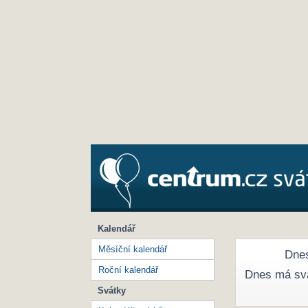
Kalendář
Měsíční kalendář
Dnes
Roční kalendář
Dnes má sv
Svátky