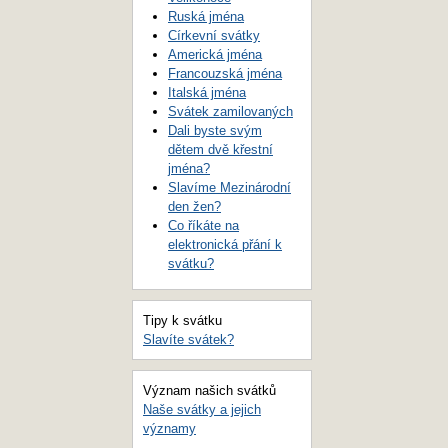
Ruská jména
Církevní svátky
Americká jména
Francouzská jména
Italská jména
Svátek zamilovaných
Dali byste svým
dětem dvě křestní
jména?
Slavíme Mezinárodní
den žen?
Co říkáte na
elektronická přání k
svátku?
Tipy k svátku
Slavíte svátek?
Význam našich svátků
Naše svátky a jejich
významy