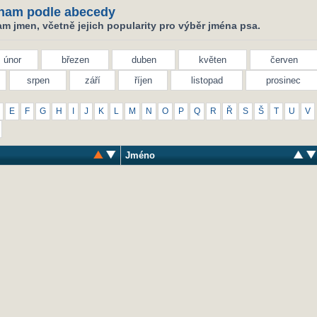
nam podle abecedy
m jmen, včetně jejich popularity pro výběr jména psa.
únor
březen
duben
květen
červen
srpen
září
říjen
listopad
prosinec
E
F
G
H
I
J
K
L
M
N
O
P
Q
R
Ř
S
Š
T
U
V
Jméno