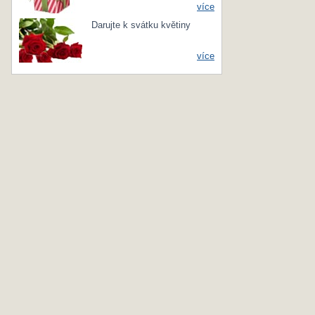
více
Darujte k svátku květiny
více