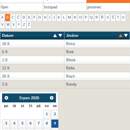
říjen
listopad
prosinec
A
B
C
Č
D
E
F
G
H
I
J
K
L
M
N
O
P
Q
R
Ř
S
Š
T
U
V
W
X
Y
Z
Ž
Datum
Jméno
16.9.
Brixa
6.9.
Brek
1.9.
Blesk
12.9.
Bella
26.9.
Bazir
3.9.
Bandy
Srpen
2026
po
út
st
čt
pá
so
ne
1
2
3
4
5
6
7
8
9