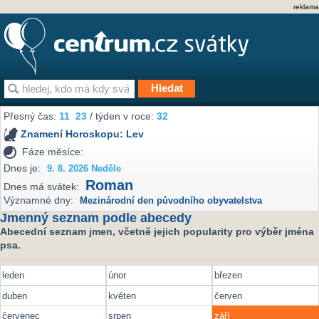
reklama
Přesný čas:
11
23
/ týden v roce:
32
Znamení Horoskopu:
Lev
Fáze měsíce:
Dnes je:
9. 8. 2026 Neděle
Roman
Dnes má svátek:
Významné dny:
Mezinárodní den původního obyvatelstva
Jmenný seznam podle abecedy
Abecední seznam jmen, včetně jejich popularity pro výběr jména
psa.
leden
únor
březen
duben
květen
červen
červenec
srpen
září