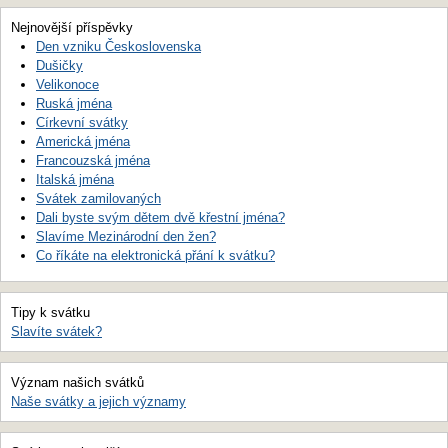
Nejnovější příspěvky
Den vzniku Československa
Dušičky
Velikonoce
Ruská jména
Církevní svátky
Americká jména
Francouzská jména
Italská jména
Svátek zamilovaných
Dali byste svým dětem dvě křestní jména?
Slavíme Mezinárodní den žen?
Co říkáte na elektronická přání k svátku?
Tipy k svátku
Slavíte svátek?
Význam našich svátků
Naše svátky a jejich významy