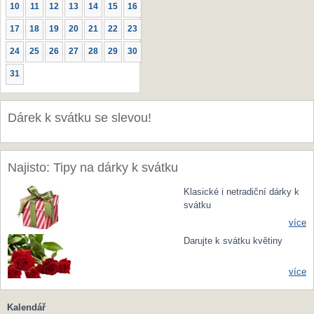
10
11
12
13
14
15
16
17
18
19
20
21
22
23
24
25
26
27
28
29
30
31
Dárek k svátku se slevou!
Najisto: Tipy na dárky k svátku
Klasické i netradiční dárky k
svátku
více
Darujte k svátku květiny
více
Kalendář