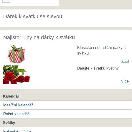
Dárek k svátku se slevou!
Najisto: Tipy na dárky k svátku
Klasické i netradiční dárky k
svátku
více
Darujte k svátku květiny
více
Kalendář
Měsíční kalendář
Roční kalendář
Svátky
Kalendář svátků