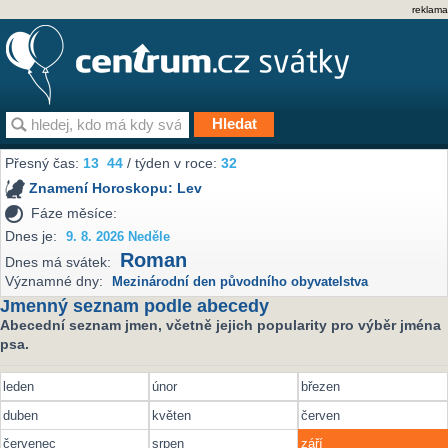
reklama
Přesný čas:
13
44
/ týden v roce:
32
Znamení Horoskopu:
Lev
Fáze měsíce:
Dnes je:
9. 8. 2026 Neděle
Roman
Dnes má svátek:
Významné dny:
Mezinárodní den původního obyvatelstva
Jmenný seznam podle abecedy
Abecední seznam jmen, včetně jejich popularity pro výběr jména
psa.
leden
únor
březen
duben
květen
červen
červenec
srpen
září