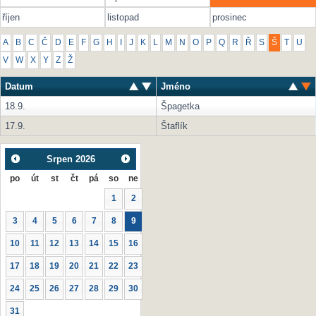
říjen
listopad
prosinec
A
B
C
Č
D
E
F
G
H
I
J
K
L
M
N
O
P
Q
R
Ř
S
Š
T
U
V
W
X
Y
Z
Ž
Datum
Jméno
18.9.
Špagetka
17.9.
Štaflík
Srpen
2026
po
út
st
čt
pá
so
ne
1
2
3
4
5
6
7
8
9
10
11
12
13
14
15
16
17
18
19
20
21
22
23
24
25
26
27
28
29
30
31