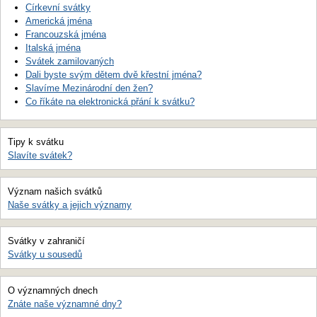
Církevní svátky
Americká jména
Francouzská jména
Italská jména
Svátek zamilovaných
Dali byste svým dětem dvě křestní jména?
Slavíme Mezinárodní den žen?
Co říkáte na elektronická přání k svátku?
Tipy k svátku
Slavíte svátek?
Význam našich svátků
Naše svátky a jejich významy
Svátky v zahraničí
Svátky u sousedů
O významných dnech
Znáte naše významné dny?