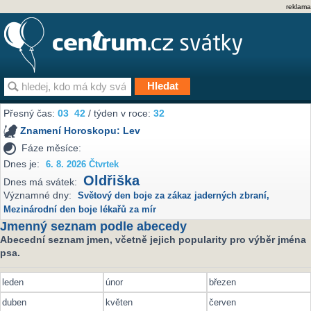
reklama
Přesný čas:
03
42
/ týden v roce:
32
Znamení Horoskopu:
Lev
Fáze měsíce:
Dnes je:
6. 8. 2026 Čtvrtek
Oldřiška
Dnes má svátek:
Významné dny:
Světový den boje za zákaz jaderných zbraní
,
Mezinárodní den boje lékařů za mír
Jmenný seznam podle abecedy
Abecední seznam jmen, včetně jejich popularity pro výběr jména
psa.
leden
únor
březen
duben
květen
červen