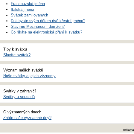
Francouzská jména
Italská jména
Svátek zamilovaných
Dali byste svým dětem dvě křestní jména?
Slavíme Mezinárodní den žen?
Co říkáte na elektronická přání k svátku?
Tipy k svátku
Slavíte svátek?
Význam našich svátků
Naše svátky a jejich významy
Svátky v zahraničí
Svátky u sousedů
O významných dnech
Znáte naše významné dny?
reklama