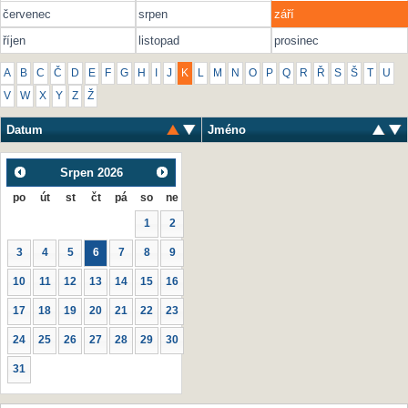
červenec
srpen
září
říjen
listopad
prosinec
A
B
C
Č
D
E
F
G
H
I
J
K
L
M
N
O
P
Q
R
Ř
S
Š
T
U
V
W
X
Y
Z
Ž
Datum
Jméno
Srpen
2026
po
út
st
čt
pá
so
ne
1
2
3
4
5
6
7
8
9
10
11
12
13
14
15
16
17
18
19
20
21
22
23
24
25
26
27
28
29
30
31