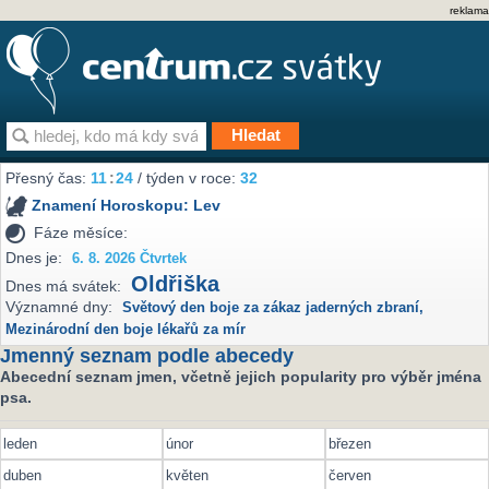
reklama
Přesný čas:
11
24
/ týden v roce:
32
Znamení Horoskopu:
Lev
Fáze měsíce:
Dnes je:
6. 8. 2026 Čtvrtek
Oldřiška
Dnes má svátek:
Významné dny:
Světový den boje za zákaz jaderných zbraní
,
Mezinárodní den boje lékařů za mír
Jmenný seznam podle abecedy
Abecední seznam jmen, včetně jejich popularity pro výběr jména
psa.
leden
únor
březen
duben
květen
červen