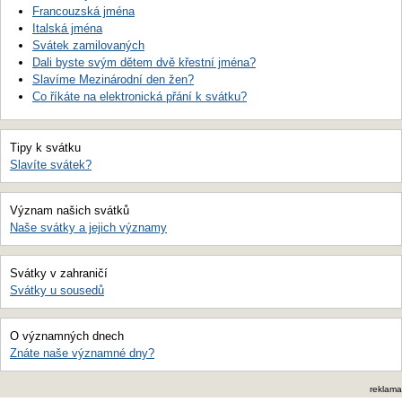
Francouzská jména
Italská jména
Svátek zamilovaných
Dali byste svým dětem dvě křestní jména?
Slavíme Mezinárodní den žen?
Co říkáte na elektronická přání k svátku?
Tipy k svátku
Slavíte svátek?
Význam našich svátků
Naše svátky a jejich významy
Svátky v zahraničí
Svátky u sousedů
O významných dnech
Znáte naše významné dny?
reklama