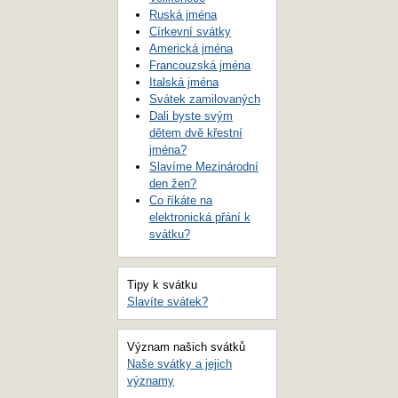
Ruská jména
Církevní svátky
Americká jména
Francouzská jména
Italská jména
Svátek zamilovaných
Dali byste svým
dětem dvě křestní
jména?
Slavíme Mezinárodní
den žen?
Co říkáte na
elektronická přání k
svátku?
Tipy k svátku
Slavíte svátek?
Význam našich svátků
Naše svátky a jejich
významy