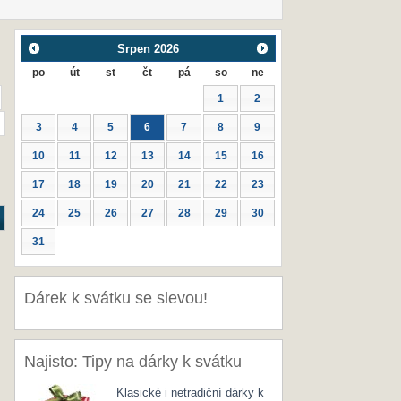
Srpen
2026
po
út
st
čt
pá
so
ne
1
2
3
4
5
6
7
8
9
10
11
12
13
14
15
16
17
18
19
20
21
22
23
24
25
26
27
28
29
30
31
Dárek k svátku se slevou!
Najisto: Tipy na dárky k svátku
Klasické i netradiční dárky k