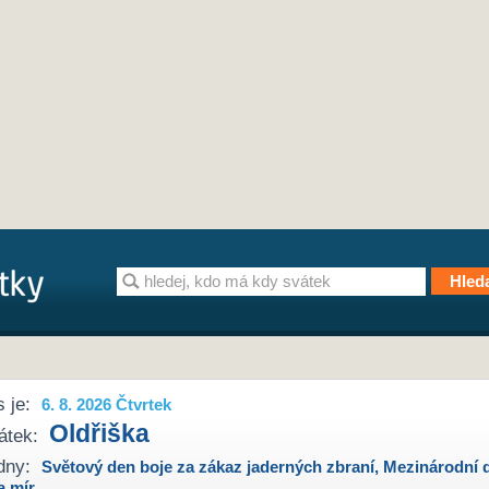
 je:
6. 8. 2026 Čtvrtek
Oldřiška
átek:
dny:
Světový den boje za zákaz jaderných zbraní
,
Mezinárodní 
a mír