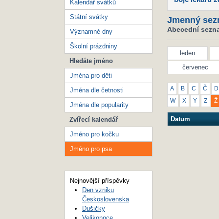
Kalendář svátků
Státní svátky
Jmenný sez
Abecední sezna
Významné dny
Školní prázdniny
leden
Hledáte jméno
červenec
Jména pro děti
A
B
C
Č
D
Jména dle četnosti
W
X
Y
Z
Ž
Jména dle popularity
Datum
Zvířecí kalendář
Jméno pro kočku
Jméno pro psa
Nejnovější příspěvky
Den vzniku
Československa
Dušičky
Velikonoce