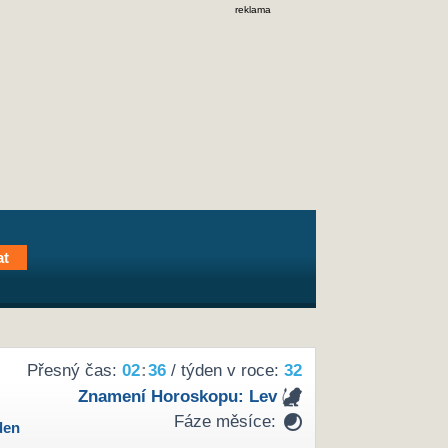
reklama
Přesný čas:
02
:
36
/ týden v roce:
32
Znamení Horoskopu:
Lev
Fáze měsíce:
den