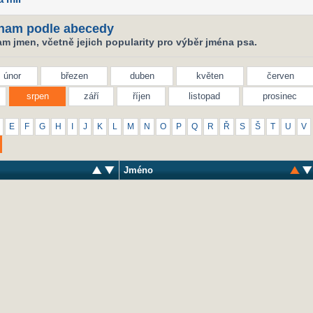
nam podle abecedy
m jmen, včetně jejich popularity pro výběr jména psa.
únor
březen
duben
květen
červen
srpen
září
říjen
listopad
prosinec
E
F
G
H
I
J
K
L
M
N
O
P
Q
R
Ř
S
Š
T
U
V
Jméno