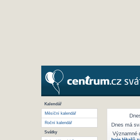
Kalendář
Měsíční kalendář
Dnes
Roční kalendář
Dnes má sv
Svátky
Významné 
boje lékařů z