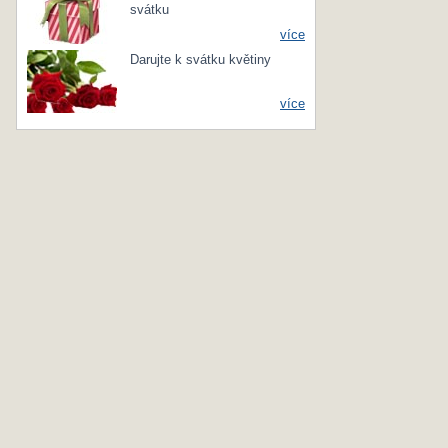
svátku
více
Darujte k svátku květiny
více