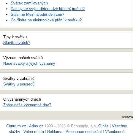
Svátek zamilovaných
Dali byste svým dětem dvě křestní jména?
Slavíme Mezinárodní den žen?
Co říkáte na elektronická přání k svátku?
Tipy k svátku
Slavíte svátek?
Význam našich svátků
Naše svátky a jejich významy
Svátky v zahraničí
Svátky u sousedů
O významných dnech
Znáte naše významné dny?
reklama
Centrum.cz
|
Atlas.cz
1999 – 2026 © Economia, a.s.
O nás
|
Všechny
služby
|
Volná místa
|
Reklama
|
Propagace podnikání
|
Všeobecné