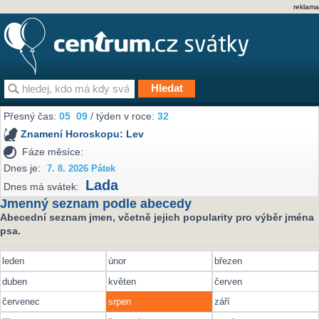
reklama
Přesný čas:
05
09
/ týden v roce:
32
Znamení Horoskopu:
Lev
Fáze měsíce:
Dnes je:
7. 8. 2026 Pátek
Lada
Dnes má svátek:
Jmenný seznam podle abecedy
Abecední seznam jmen, včetně jejich popularity pro výběr jména
psa.
leden
únor
březen
duben
květen
červen
červenec
srpen
září