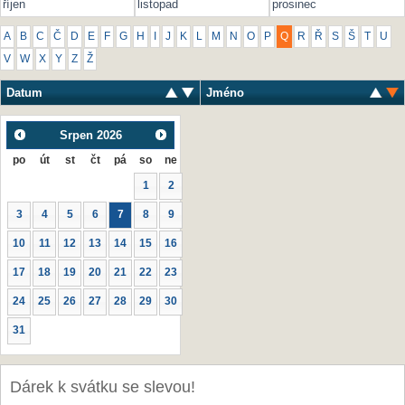
říjen
listopad
prosinec
A
B
C
Č
D
E
F
G
H
I
J
K
L
M
N
O
P
Q
R
Ř
S
Š
T
U
V
W
X
Y
Z
Ž
Datum
Jméno
Srpen
2026
po
út
st
čt
pá
so
ne
1
2
3
4
5
6
7
8
9
10
11
12
13
14
15
16
17
18
19
20
21
22
23
24
25
26
27
28
29
30
31
Dárek k svátku se slevou!