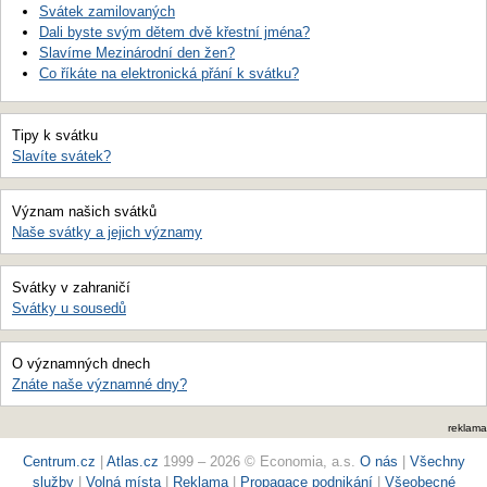
Svátek zamilovaných
Dali byste svým dětem dvě křestní jména?
Slavíme Mezinárodní den žen?
Co říkáte na elektronická přání k svátku?
Tipy k svátku
Slavíte svátek?
Význam našich svátků
Naše svátky a jejich významy
Svátky v zahraničí
Svátky u sousedů
O významných dnech
Znáte naše významné dny?
reklama
Centrum.cz
|
Atlas.cz
1999 – 2026 © Economia, a.s.
O nás
|
Všechny
služby
|
Volná místa
|
Reklama
|
Propagace podnikání
|
Všeobecné