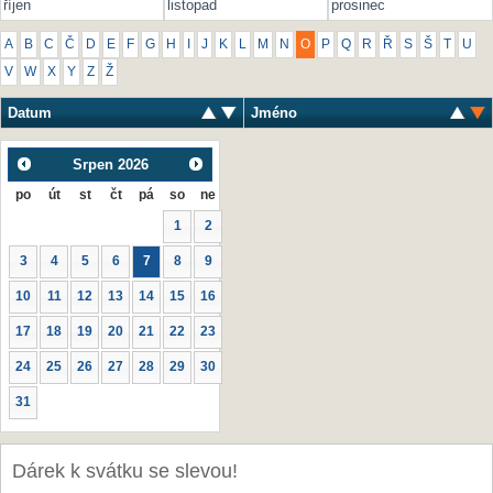
říjen
listopad
prosinec
A
B
C
Č
D
E
F
G
H
I
J
K
L
M
N
O
P
Q
R
Ř
S
Š
T
U
V
W
X
Y
Z
Ž
Datum
Jméno
Srpen
2026
po
út
st
čt
pá
so
ne
1
2
3
4
5
6
7
8
9
10
11
12
13
14
15
16
17
18
19
20
21
22
23
24
25
26
27
28
29
30
31
Dárek k svátku se slevou!