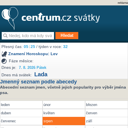
reklama
Přesný čas:
05
:
25
/ týden v roce:
32
Znamení Horoskopu:
Lev
Fáze měsíce:
Dnes je:
7. 8. 2026 Pátek
Lada
Dnes má svátek:
Jmenný seznam podle abecedy
Abecední seznam jmen, včetně jejich popularity pro výběr jména
psa.
leden
únor
březen
duben
květen
červen
červenec
srpen
září