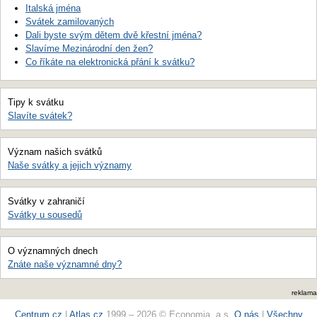
Italská jména
Svátek zamilovaných
Dali byste svým dětem dvě křestní jména?
Slavíme Mezinárodní den žen?
Co říkáte na elektronická přání k svátku?
Tipy k svátku
Slavíte svátek?
Význam našich svátků
Naše svátky a jejich významy
Svátky v zahraničí
Svátky u sousedů
O významných dnech
Znáte naše významné dny?
reklama
Centrum.cz
|
Atlas.cz
1999 – 2026 © Economia, a.s.
O nás
|
Všechny