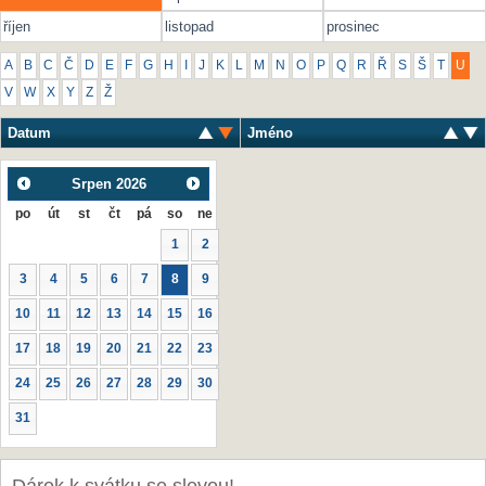
říjen
listopad
prosinec
A
B
C
Č
D
E
F
G
H
I
J
K
L
M
N
O
P
Q
R
Ř
S
Š
T
U
V
W
X
Y
Z
Ž
Datum
Jméno
Srpen
2026
po
út
st
čt
pá
so
ne
1
2
3
4
5
6
7
8
9
10
11
12
13
14
15
16
17
18
19
20
21
22
23
24
25
26
27
28
29
30
31