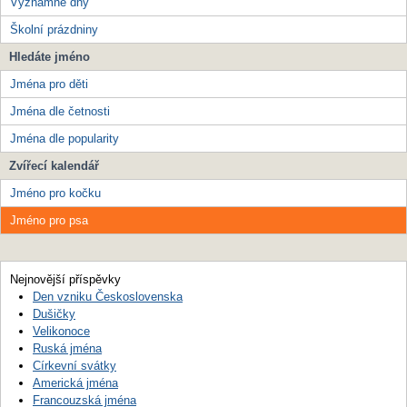
Významné dny
Školní prázdniny
Hledáte jméno
Jména pro děti
Jména dle četnosti
Jména dle popularity
Zvířecí kalendář
Jméno pro kočku
Jméno pro psa
Nejnovější příspěvky
Den vzniku Československa
Dušičky
Velikonoce
Ruská jména
Církevní svátky
Americká jména
Francouzská jména