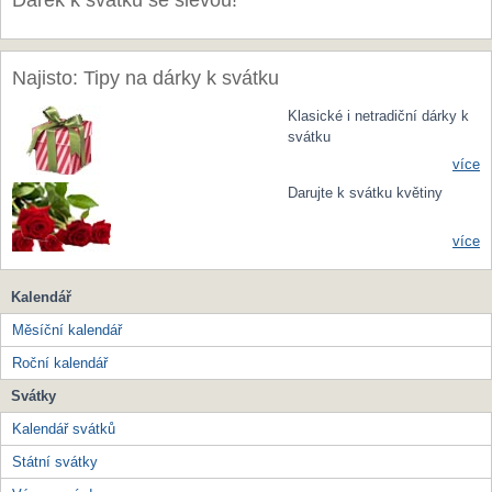
Dárek k svátku se slevou!
Najisto: Tipy na dárky k svátku
Klasické i netradiční dárky k
svátku
více
Darujte k svátku květiny
více
Kalendář
Měsíční kalendář
Roční kalendář
Svátky
Kalendář svátků
Státní svátky