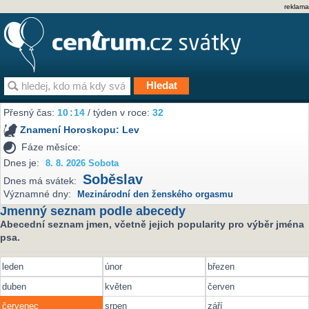
reklama
Přesný čas:
10
:
14
/ týden v roce:
32
Znamení Horoskopu:
Lev
Fáze měsíce:
Dnes je:
8. 8. 2026 Sobota
Soběslav
Dnes má svátek:
Významné dny:
Mezinárodní den ženského orgasmu
Jmenný seznam podle abecedy
Abecední seznam jmen, včetně jejich popularity pro výběr jména
psa.
leden
únor
březen
duben
květen
červen
červenec
srpen
září