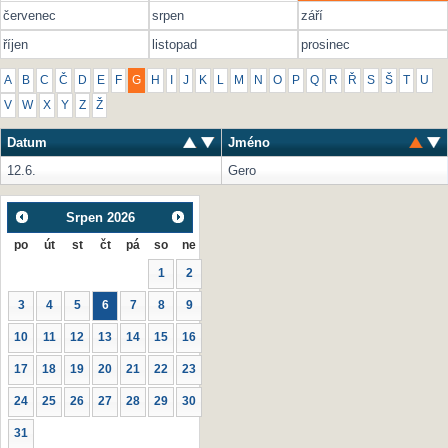
červenec
srpen
září
říjen
listopad
prosinec
A
B
C
Č
D
E
F
G
H
I
J
K
L
M
N
O
P
Q
R
Ř
S
Š
T
U
V
W
X
Y
Z
Ž
Datum
Jméno
12.6.
Gero
Srpen
2026
po
út
st
čt
pá
so
ne
1
2
3
4
5
6
7
8
9
10
11
12
13
14
15
16
17
18
19
20
21
22
23
24
25
26
27
28
29
30
31