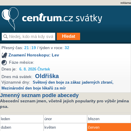
reklama
Přesný čas:
21
19
/ týden v roce:
32
Znamení Horoskopu:
Lev
Fáze měsíce:
Dnes je:
6. 8. 2026 Čtvrtek
Oldřiška
Dnes má svátek:
Významné dny:
Světový den boje za zákaz jaderných zbraní
,
Mezinárodní den boje lékařů za mír
Jmenný seznam podle abecedy
Abecední seznam jmen, včetně jejich popularity pro výběr jména
psa.
leden
únor
březen
duben
květen
červen