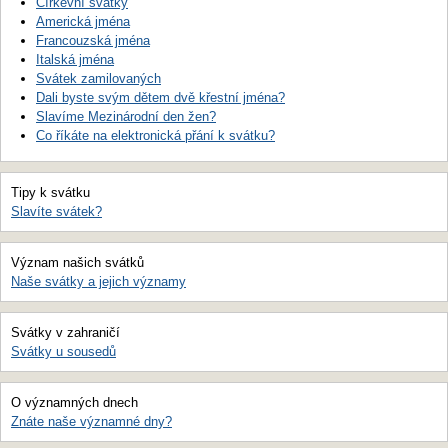
Církevní svátky
Americká jména
Francouzská jména
Italská jména
Svátek zamilovaných
Dali byste svým dětem dvě křestní jména?
Slavíme Mezinárodní den žen?
Co říkáte na elektronická přání k svátku?
Tipy k svátku
Slavíte svátek?
Význam našich svátků
Naše svátky a jejich významy
Svátky v zahraničí
Svátky u sousedů
O významných dnech
Znáte naše významné dny?