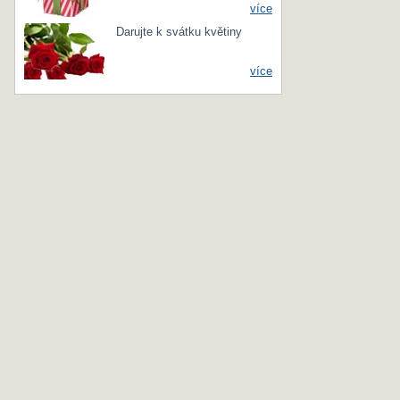
více
Darujte k svátku květiny
více