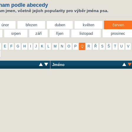
nam podle abecedy
m jmen, včetně jejich popularity pro výběr jména psa.
únor
březen
duben
květen
červen
srpen
září
říjen
listopad
prosinec
E
F
G
H
I
J
K
L
M
N
O
P
Q
R
Ř
S
Š
T
U
V
Jméno