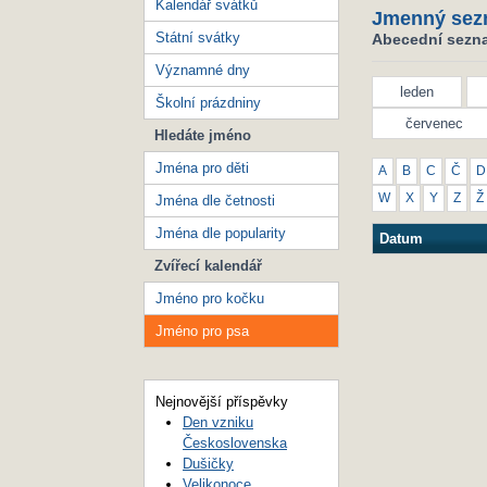
Kalendář svátků
Jmenný sez
Státní svátky
Abecední sezna
Významné dny
leden
Školní prázdniny
červenec
Hledáte jméno
Jména pro děti
A
B
C
Č
D
W
X
Y
Z
Ž
Jména dle četnosti
Jména dle popularity
Datum
Zvířecí kalendář
Jméno pro kočku
Jméno pro psa
Nejnovější příspěvky
Den vzniku
Československa
Dušičky
Velikonoce