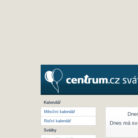
Kalendář
Měsíční kalendář
Dnes
Roční kalendář
Dnes má sv
Svátky