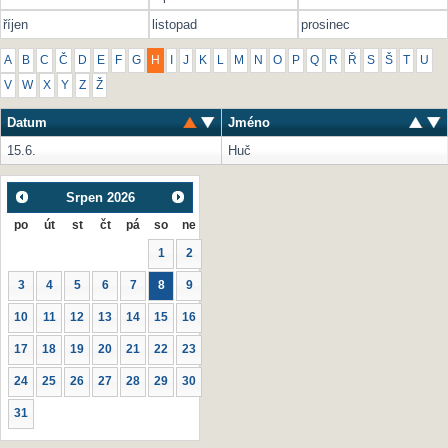
říjen
listopad
prosinec
A
B
C
Č
D
E
F
G
H
I
J
K
L
M
N
O
P
Q
R
Ř
S
Š
T
U
V
W
X
Y
Z
Ž
Datum
Jméno
15.6.
Huč
Srpen
2026
po
út
st
čt
pá
so
ne
1
2
3
4
5
6
7
8
9
10
11
12
13
14
15
16
17
18
19
20
21
22
23
24
25
26
27
28
29
30
31