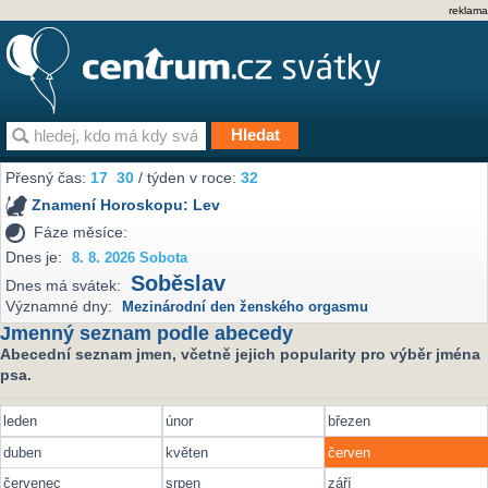
reklama
Přesný čas:
17
30
/ týden v roce:
32
Znamení Horoskopu:
Lev
Fáze měsíce:
Dnes je:
8. 8. 2026 Sobota
Soběslav
Dnes má svátek:
Významné dny:
Mezinárodní den ženského orgasmu
Jmenný seznam podle abecedy
Abecední seznam jmen, včetně jejich popularity pro výběr jména
psa.
leden
únor
březen
duben
květen
červen
červenec
srpen
září