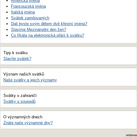
Americká jména
Francouzská jména
Italská jména
Svátek zamilovaných
Dali byste svým dětem dvě křestní jména?
Slavíme Mezinárodní den žen?
Co říkáte na elektronická přání k svátku?
Tipy k svátku
Slavíte svátek?
Význam našich svátků
Naše svátky a jejich významy
Svátky v zahraničí
Svátky u sousedů
O významných dnech
Znáte naše významné dny?
reklama