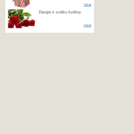
více
Darujte k svátku květiny
více