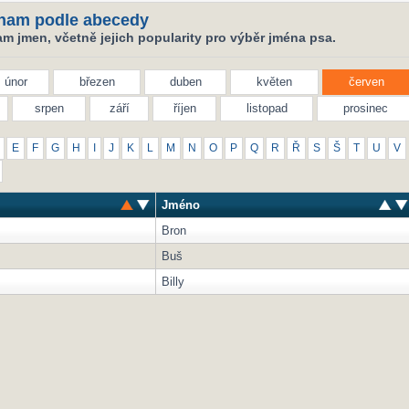
nam podle abecedy
m jmen, včetně jejich popularity pro výběr jména psa.
únor
březen
duben
květen
červen
srpen
září
říjen
listopad
prosinec
E
F
G
H
I
J
K
L
M
N
O
P
Q
R
Ř
S
Š
T
U
V
Jméno
Bron
Buš
Billy