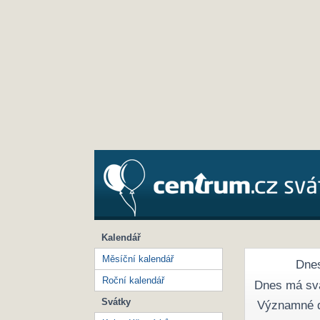
Kalendář
Měsíční kalendář
Dnes
Roční kalendář
Dnes má sv
Svátky
Významné 