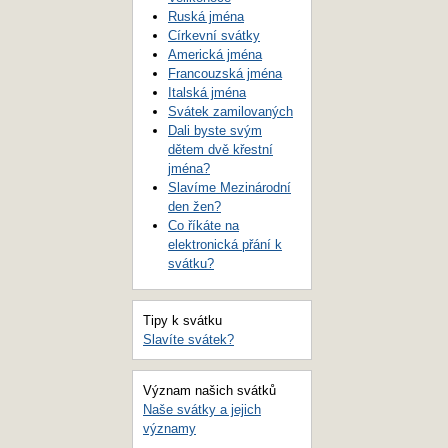
Ruská jména
Církevní svátky
Americká jména
Francouzská jména
Italská jména
Svátek zamilovaných
Dali byste svým
dětem dvě křestní
jména?
Slavíme Mezinárodní
den žen?
Co říkáte na
elektronická přání k
svátku?
Tipy k svátku
Slavíte svátek?
Význam našich svátků
Naše svátky a jejich
významy