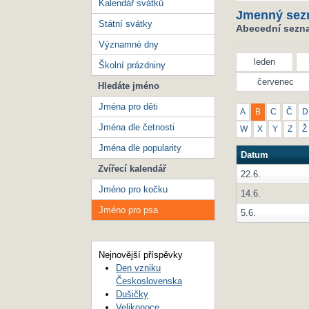
Kalendář svátků
Jmenný sez
Státní svátky
Abecední sezna
Významné dny
leden
Školní prázdniny
červenec
Hledáte jméno
Jména pro děti
A
B
C
Č
D
Jména dle četnosti
W
X
Y
Z
Ž
Jména dle popularity
Datum
Zvířecí kalendář
22.6.
Jméno pro kočku
14.6.
Jméno pro psa
5.6.
Nejnovější příspěvky
Den vzniku
Československa
Dušičky
Velikonoce