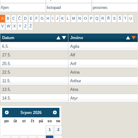
říjen
listopad
prosinec
A
B
C
Č
D
E
F
G
H
I
J
K
L
M
N
O
P
Q
R
Ř
S
Š
T
U
V
W
X
Y
Z
Ž
Datum
Jméno
6.5.
Agila
27.5.
Alf
25.5.
Arif
22.5.
Arina
11.5.
Arthur
13.5.
Atos
14.5.
Atyr
Srpen
2026
po
út
st
čt
pá
so
ne
1
2