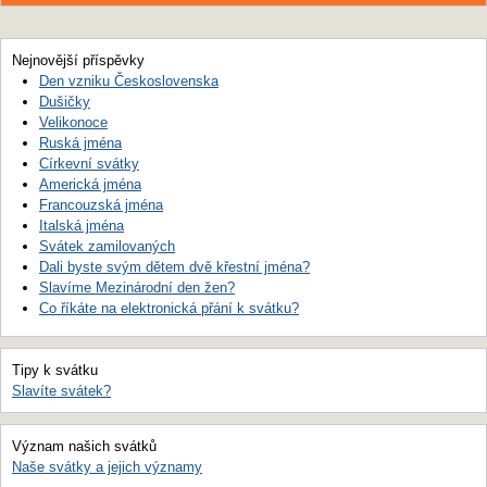
Nejnovější příspěvky
Den vzniku Československa
Dušičky
Velikonoce
Ruská jména
Církevní svátky
Americká jména
Francouzská jména
Italská jména
Svátek zamilovaných
Dali byste svým dětem dvě křestní jména?
Slavíme Mezinárodní den žen?
Co říkáte na elektronická přání k svátku?
Tipy k svátku
Slavíte svátek?
Význam našich svátků
Naše svátky a jejich významy