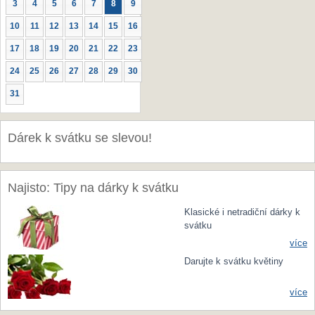
3
4
5
6
7
8
9
10
11
12
13
14
15
16
17
18
19
20
21
22
23
24
25
26
27
28
29
30
31
Dárek k svátku se slevou!
Najisto: Tipy na dárky k svátku
Klasické i netradiční dárky k
svátku
více
Darujte k svátku květiny
více