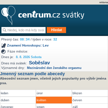
reklama
Přesný čas:
08
:
34
/ týden v roce:
32
Znamení Horoskopu:
Lev
Fáze měsíce:
Dnes je:
8. 8. 2026 Sobota
Soběslav
Dnes má svátek:
Významné dny:
Mezinárodní den ženského orgasmu
Jmenný seznam podle abecedy
Abecední seznam jmen, včetně jejich popularity pro výběr jména
psa.
leden
únor
březen
duben
květen
červen
červenec
srpen
září