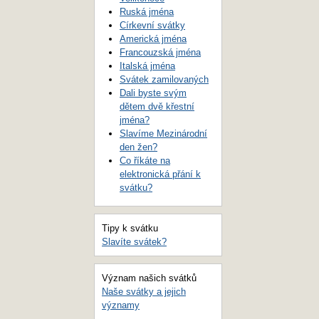
Ruská jména
Církevní svátky
Americká jména
Francouzská jména
Italská jména
Svátek zamilovaných
Dali byste svým
dětem dvě křestní
jména?
Slavíme Mezinárodní
den žen?
Co říkáte na
elektronická přání k
svátku?
Tipy k svátku
Slavíte svátek?
Význam našich svátků
Naše svátky a jejich
významy