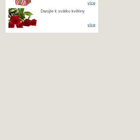
více
Darujte k svátku květiny
více