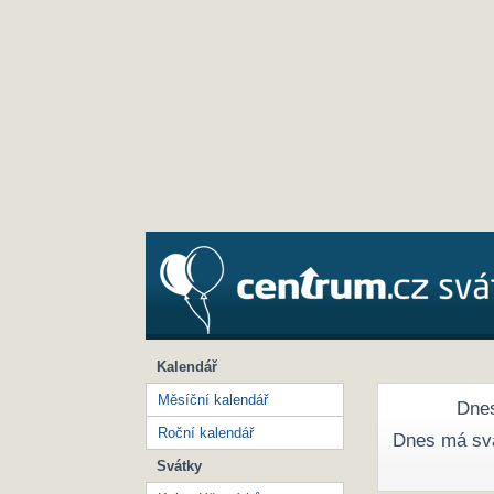
Kalendář
Měsíční kalendář
Dnes
Roční kalendář
Dnes má sv
Svátky