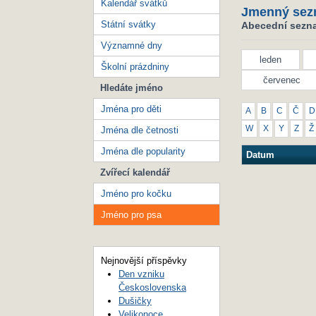
Kalendář svátků
Jmenný sez
Státní svátky
Abecední sezna
Významné dny
leden
Školní prázdniny
červenec
Hledáte jméno
Jména pro děti
A
B
C
Č
D
W
X
Y
Z
Ž
Jména dle četnosti
Jména dle popularity
Datum
Zvířecí kalendář
Jméno pro kočku
Jméno pro psa
Nejnovější příspěvky
Den vzniku
Československa
Dušičky
Velikonoce