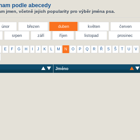
nam podle abecedy
m jmen, včetně jejich popularity pro výběr jména psa.
únor
březen
duben
květen
červen
srpen
září
říjen
listopad
prosinec
E
F
G
H
I
J
K
L
M
N
O
P
Q
R
Ř
S
Š
T
U
V
Jméno