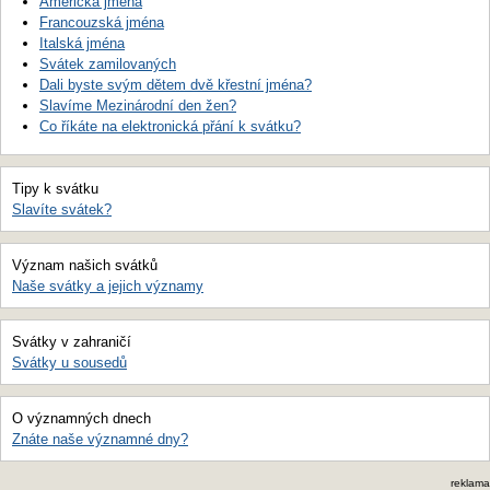
Americká jména
Francouzská jména
Italská jména
Svátek zamilovaných
Dali byste svým dětem dvě křestní jména?
Slavíme Mezinárodní den žen?
Co říkáte na elektronická přání k svátku?
Tipy k svátku
Slavíte svátek?
Význam našich svátků
Naše svátky a jejich významy
Svátky v zahraničí
Svátky u sousedů
O významných dnech
Znáte naše významné dny?
reklama