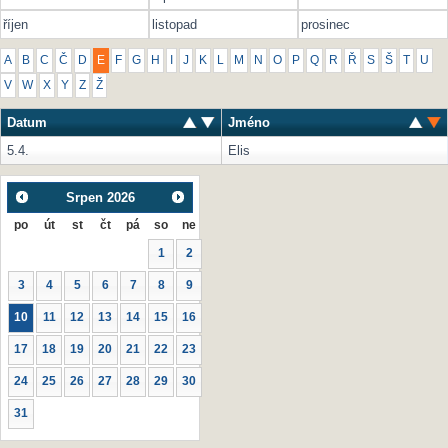
říjen
listopad
prosinec
A
B
C
Č
D
E
F
G
H
I
J
K
L
M
N
O
P
Q
R
Ř
S
Š
T
U
V
W
X
Y
Z
Ž
Datum
Jméno
5.4.
Elis
Srpen
2026
po
út
st
čt
pá
so
ne
1
2
3
4
5
6
7
8
9
10
11
12
13
14
15
16
17
18
19
20
21
22
23
24
25
26
27
28
29
30
31