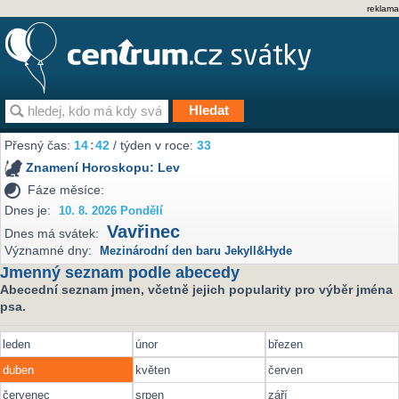
reklama
Přesný čas:
14
:
42
/ týden v roce:
33
Znamení Horoskopu:
Lev
Fáze měsíce:
Dnes je:
10. 8. 2026 Pondělí
Vavřinec
Dnes má svátek:
Významné dny:
Mezinárodní den baru Jekyll&Hyde
Jmenný seznam podle abecedy
Abecední seznam jmen, včetně jejich popularity pro výběr jména
psa.
leden
únor
březen
duben
květen
červen
červenec
srpen
září