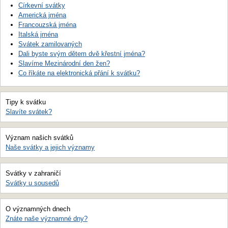
Církevní svátky
Americká jména
Francouzská jména
Italská jména
Svátek zamilovaných
Dali byste svým dětem dvě křestní jména?
Slavíme Mezinárodní den žen?
Co říkáte na elektronická přání k svátku?
Tipy k svátku
Slavíte svátek?
Význam našich svátků
Naše svátky a jejich významy
Svátky v zahraničí
Svátky u sousedů
O významných dnech
Znáte naše významné dny?