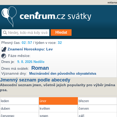
reklama
Přesný čas:
02
:
57
/ týden v roce:
32
Znamení Horoskopu:
Lev
Fáze měsíce:
Dnes je:
9. 8. 2026 Neděle
Roman
Dnes má svátek:
Významné dny:
Mezinárodní den původního obyvatelstva
Jmenný seznam podle abecedy
Abecední seznam jmen, včetně jejich popularity pro výběr jména
psa.
leden
únor
březen
duben
květen
červen
červenec
srpen
září