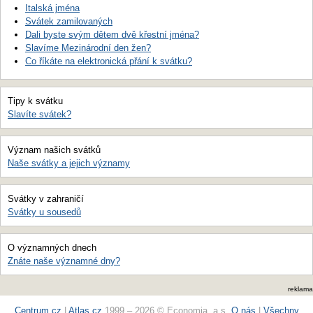
Italská jména
Svátek zamilovaných
Dali byste svým dětem dvě křestní jména?
Slavíme Mezinárodní den žen?
Co říkáte na elektronická přání k svátku?
Tipy k svátku
Slavíte svátek?
Význam našich svátků
Naše svátky a jejich významy
Svátky v zahraničí
Svátky u sousedů
O významných dnech
Znáte naše významné dny?
reklama
Centrum.cz
|
Atlas.cz
1999 – 2026 © Economia, a.s.
O nás
|
Všechny