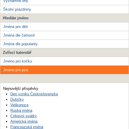
Významné dny
Školní prázdniny
Hledáte jméno
Jména pro děti
Jména dle četnosti
Jména dle popularity
Zvířecí kalendář
Jméno pro kočku
Jméno pro psa
Nejnovější příspěvky
Den vzniku Československa
Dušičky
Velikonoce
Ruská jména
Církevní svátky
Americká jména
Francouzská jména