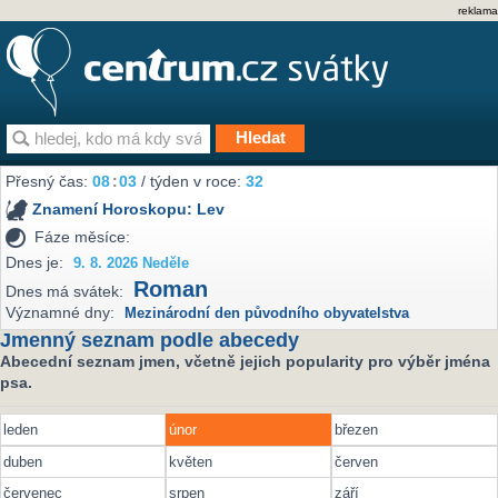
reklama
Přesný čas:
08
:
03
/ týden v roce:
32
Znamení Horoskopu:
Lev
Fáze měsíce:
Dnes je:
9. 8. 2026 Neděle
Roman
Dnes má svátek:
Významné dny:
Mezinárodní den původního obyvatelstva
Jmenný seznam podle abecedy
Abecední seznam jmen, včetně jejich popularity pro výběr jména
psa.
leden
únor
březen
duben
květen
červen
červenec
srpen
září