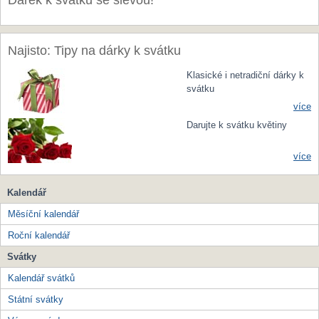
Dárek k svátku se slevou!
Najisto: Tipy na dárky k svátku
Klasické i netradiční dárky k
svátku
více
Darujte k svátku květiny
více
Kalendář
Měsíční kalendář
Roční kalendář
Svátky
Kalendář svátků
Státní svátky