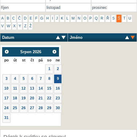
říjen
listopad
prosinec
A
B
C
Č
D
E
F
G
H
I
J
K
L
M
N
O
P
Q
R
Ř
S
Š
T
U
V
W
X
Y
Z
Ž
Datum
Jméno
Srpen
2026
po
út
st
čt
pá
so
ne
1
2
3
4
5
6
7
8
9
10
11
12
13
14
15
16
17
18
19
20
21
22
23
24
25
26
27
28
29
30
31