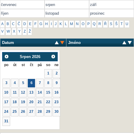
červenec
srpen
září
říjen
listopad
prosinec
A
B
C
Č
D
E
F
G
H
I
J
K
L
M
N
O
P
Q
R
Ř
S
Š
T
U
V
W
X
Y
Z
Ž
Datum
Jméno
Srpen
2026
po
út
st
čt
pá
so
ne
1
2
3
4
5
6
7
8
9
10
11
12
13
14
15
16
17
18
19
20
21
22
23
24
25
26
27
28
29
30
31