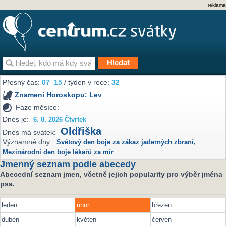
reklama
Přesný čas:
07
15
/ týden v roce:
32
Znamení Horoskopu:
Lev
Fáze měsíce:
Dnes je:
6. 8. 2026 Čtvrtek
Oldřiška
Dnes má svátek:
Významné dny:
Světový den boje za zákaz jaderných zbraní
,
Mezinárodní den boje lékařů za mír
Jmenný seznam podle abecedy
Abecední seznam jmen, včetně jejich popularity pro výběr jména
psa.
leden
únor
březen
duben
květen
červen