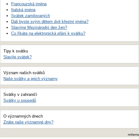
Francouzská jména
Italská jména
Svátek zamilovaných
Dali byste svým dětem dvě křestní jména?
Slavíme Mezinárodní den žen?
Co říkáte na elektronická přání k svátku?
Tipy k svátku
Slavíte svátek?
Význam našich svátků
Naše svátky a jejich významy
Svátky v zahraničí
Svátky u sousedů
O významných dnech
Znáte naše významné dny?
reklama