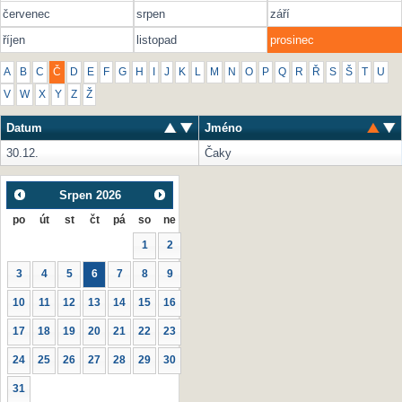
červenec
srpen
září
říjen
listopad
prosinec
A
B
C
Č
D
E
F
G
H
I
J
K
L
M
N
O
P
Q
R
Ř
S
Š
T
U
V
W
X
Y
Z
Ž
Datum
Jméno
30.12.
Čaky
Srpen
2026
po
út
st
čt
pá
so
ne
1
2
3
4
5
6
7
8
9
10
11
12
13
14
15
16
17
18
19
20
21
22
23
24
25
26
27
28
29
30
31