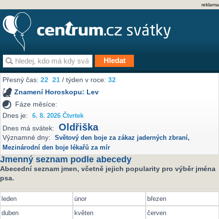
reklama
Přesný čas:
22
21
/ týden v roce:
32
Znamení Horoskopu:
Lev
Fáze měsíce:
Dnes je:
6. 8. 2026 Čtvrtek
Oldřiška
Dnes má svátek:
Významné dny:
Světový den boje za zákaz jaderných zbraní
,
Mezinárodní den boje lékařů za mír
Jmenný seznam podle abecedy
Abecední seznam jmen, včetně jejich popularity pro výběr jména
psa.
leden
únor
březen
duben
květen
červen