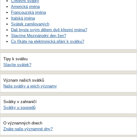
Církevní svátky
Americká jména
Francouzská jména
Italská jména
Svátek zamilovaných
Dali byste svým dětem dvě křestní jména?
Slavíme Mezinárodní den žen?
Co říkáte na elektronická přání k svátku?
Tipy k svátku
Slavíte svátek?
Význam našich svátků
Naše svátky a jejich významy
Svátky v zahraničí
Svátky u sousedů
O významných dnech
Znáte naše významné dny?