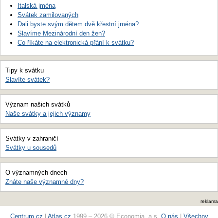
Italská jména
Svátek zamilovaných
Dali byste svým dětem dvě křestní jména?
Slavíme Mezinárodní den žen?
Co říkáte na elektronická přání k svátku?
Tipy k svátku
Slavíte svátek?
Význam našich svátků
Naše svátky a jejich významy
Svátky v zahraničí
Svátky u sousedů
O významných dnech
Znáte naše významné dny?
reklama
Centrum.cz
|
Atlas.cz
1999 – 2026 © Economia, a.s.
O nás
|
Všechny