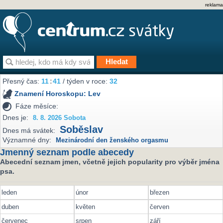
reklama
Přesný čas:
11
:
41
/ týden v roce:
32
Znamení Horoskopu:
Lev
Fáze měsíce:
Dnes je:
8. 8. 2026 Sobota
Soběslav
Dnes má svátek:
Významné dny:
Mezinárodní den ženského orgasmu
Jmenný seznam podle abecedy
Abecední seznam jmen, včetně jejich popularity pro výběr jména
psa.
leden
únor
březen
duben
květen
červen
červenec
srpen
září