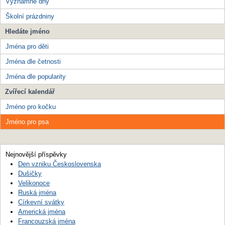
Významné dny
Školní prázdniny
Hledáte jméno
Jména pro děti
Jména dle četnosti
Jména dle popularity
Zvířecí kalendář
Jméno pro kočku
Jméno pro psa
Nejnovější příspěvky
Den vzniku Československa
Dušičky
Velikonoce
Ruská jména
Církevní svátky
Americká jména
Francouzská jména