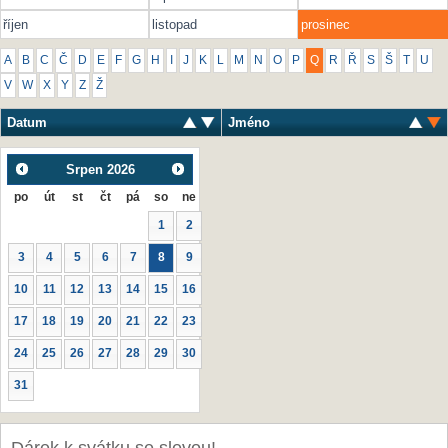
říjen
listopad
prosinec
A
B
C
Č
D
E
F
G
H
I
J
K
L
M
N
O
P
Q
R
Ř
S
Š
T
U
V
W
X
Y
Z
Ž
Datum
Jméno
Srpen
2026
po
út
st
čt
pá
so
ne
1
2
3
4
5
6
7
8
9
10
11
12
13
14
15
16
17
18
19
20
21
22
23
24
25
26
27
28
29
30
31