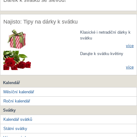
Dárek k svátku se slevou!
Najisto: Tipy na dárky k svátku
Klasické i netradiční dárky k
svátku
více
Darujte k svátku květiny
více
Kalendář
Měsíční kalendář
Roční kalendář
Svátky
Kalendář svátků
Státní svátky