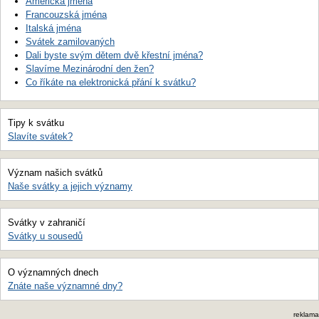
Americká jména
Francouzská jména
Italská jména
Svátek zamilovaných
Dali byste svým dětem dvě křestní jména?
Slavíme Mezinárodní den žen?
Co říkáte na elektronická přání k svátku?
Tipy k svátku
Slavíte svátek?
Význam našich svátků
Naše svátky a jejich významy
Svátky v zahraničí
Svátky u sousedů
O významných dnech
Znáte naše významné dny?
reklama