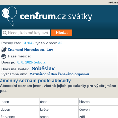
reklama
Přesný čas:
13
:
04
/ týden v roce:
32
Znamení Horoskopu:
Lev
Fáze měsíce:
Dnes je:
8. 8. 2026 Sobota
Soběslav
Dnes má svátek:
Významné dny:
Mezinárodní den ženského orgasmu
Jmenný seznam podle abecedy
Abecední seznam jmen, včetně jejich popularity pro výběr jména
psa.
leden
únor
březen
duben
květen
červen
červenec
srpen
září