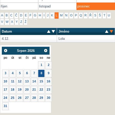
říjen
listopad
prosinec
A
B
C
Č
D
E
F
G
H
I
J
K
L
M
N
O
P
Q
R
Ř
S
Š
T
U
V
W
X
Y
Z
Ž
Datum
Jméno
4.12.
Lola
Srpen
2026
po
út
st
čt
pá
so
ne
1
2
3
4
5
6
7
8
9
10
11
12
13
14
15
16
17
18
19
20
21
22
23
24
25
26
27
28
29
30
31