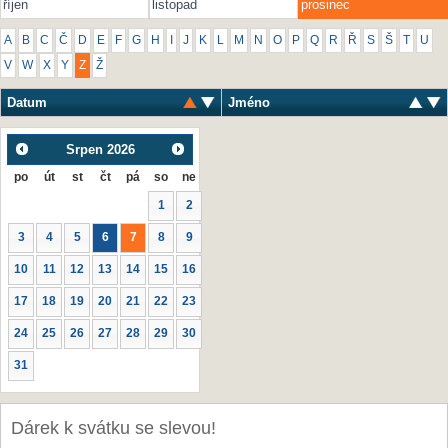
říjen
listopad
prosinec
A
B
C
Č
D
E
F
G
H
I
J
K
L
M
N
O
P
Q
R
Ř
S
Š
T
U
V
W
X
Y
Z
Ž
Datum
Jméno
Srpen
2026
po
út
st
čt
pá
so
ne
1
2
3
4
5
6
7
8
9
10
11
12
13
14
15
16
17
18
19
20
21
22
23
24
25
26
27
28
29
30
31
Dárek k svátku se slevou!