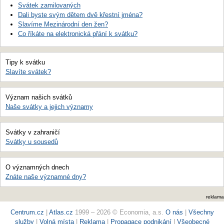
Svátek zamilovaných
Dali byste svým dětem dvě křestní jména?
Slavíme Mezinárodní den žen?
Co říkáte na elektronická přání k svátku?
Tipy k svátku
Slavíte svátek?
Význam našich svátků
Naše svátky a jejich významy
Svátky v zahraničí
Svátky u sousedů
O významných dnech
Znáte naše významné dny?
reklama
Centrum.cz
|
Atlas.cz
1999 – 2026 © Economia, a.s.
O nás
|
Všechny
služby
|
Volná místa
|
Reklama
|
Propagace podnikání
|
Všeobecné