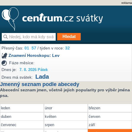
reklama
Přesný čas:
01
57
/ týden v roce:
32
Znamení Horoskopu:
Lev
Fáze měsíce:
Dnes je:
7. 8. 2026 Pátek
Lada
Dnes má svátek:
Jmenný seznam podle abecedy
Abecední seznam jmen, včetně jejich popularity pro výběr jména
psa.
leden
únor
březen
duben
květen
červen
červenec
srpen
září