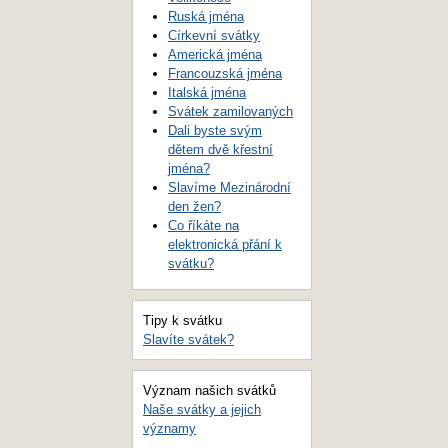
Ruská jména
Církevní svátky
Americká jména
Francouzská jména
Italská jména
Svátek zamilovaných
Dali byste svým
dětem dvě křestní
jména?
Slavíme Mezinárodní
den žen?
Co říkáte na
elektronická přání k
svátku?
Tipy k svátku
Slavíte svátek?
Význam našich svátků
Naše svátky a jejich
významy