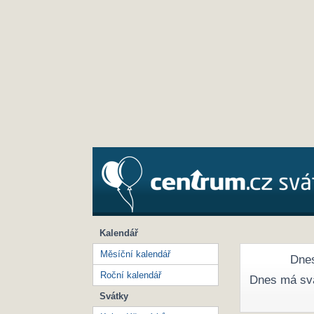
Kalendář
Měsíční kalendář
Dnes
Roční kalendář
Dnes má sv
Svátky