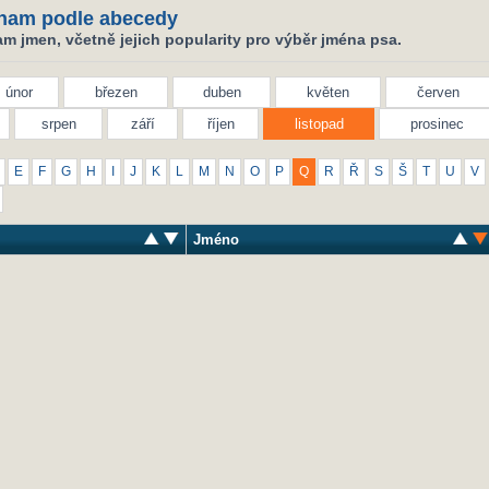
nam podle abecedy
m jmen, včetně jejich popularity pro výběr jména psa.
únor
březen
duben
květen
červen
srpen
září
říjen
listopad
prosinec
E
F
G
H
I
J
K
L
M
N
O
P
Q
R
Ř
S
Š
T
U
V
Jméno