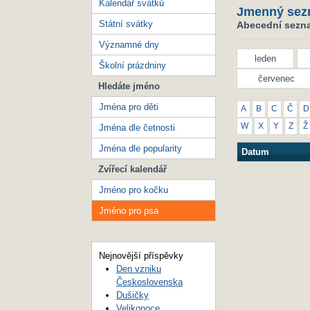
Kalendář svátků
Jmenný sez
Státní svátky
Abecední sezna
Významné dny
leden
Školní prázdniny
červenec
Hledáte jméno
Jména pro děti
A
B
C
Č
D
W
X
Y
Z
Ž
Jména dle četnosti
Jména dle popularity
Datum
Zvířecí kalendář
Jméno pro kočku
Jméno pro psa
Nejnovější příspěvky
Den vzniku
Československa
Dušičky
Velikonoce