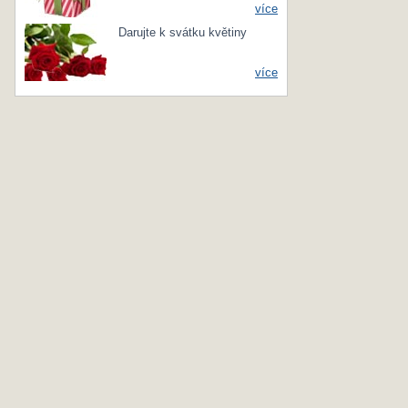
více
Darujte k svátku květiny
více