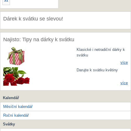
31
Dárek k svátku se slevou!
Najisto: Tipy na dárky k svátku
Klasické i netradiční dárky k
svátku
více
Darujte k svátku květiny
více
Kalendář
Měsíční kalendář
Roční kalendář
Svátky