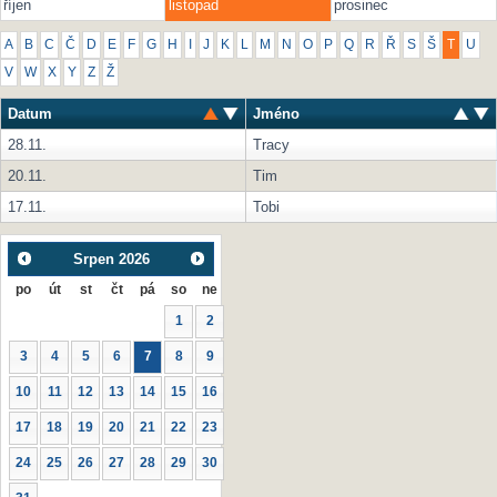
říjen
listopad
prosinec
A
B
C
Č
D
E
F
G
H
I
J
K
L
M
N
O
P
Q
R
Ř
S
Š
T
U
V
W
X
Y
Z
Ž
Datum
Jméno
28.11.
Tracy
20.11.
Tim
17.11.
Tobi
Srpen
2026
po
út
st
čt
pá
so
ne
1
2
3
4
5
6
7
8
9
10
11
12
13
14
15
16
17
18
19
20
21
22
23
24
25
26
27
28
29
30