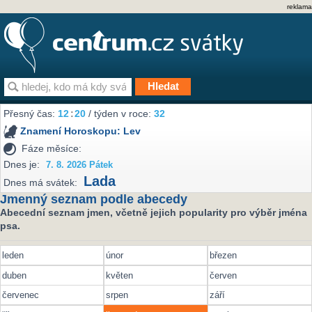
reklama
Přesný čas:
12
20
/ týden v roce:
32
Znamení Horoskopu:
Lev
Fáze měsíce:
Dnes je:
7. 8. 2026 Pátek
Lada
Dnes má svátek:
Jmenný seznam podle abecedy
Abecední seznam jmen, včetně jejich popularity pro výběr jména
psa.
leden
únor
březen
duben
květen
červen
červenec
srpen
září