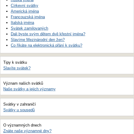
Církevní svátky
Americká jména
Francouzská jména
Italská jména
Svátek zamilovaných
Dali byste svým dětem dvě křestní jména?
Slavíme Mezinárodní den žen?
Co říkáte na elektronická přání k svátku?
Tipy k svátku
Slavíte svátek?
Význam našich svátků
Naše svátky a jejich významy
Svátky v zahraničí
Svátky u sousedů
O významných dnech
Znáte naše významné dny?