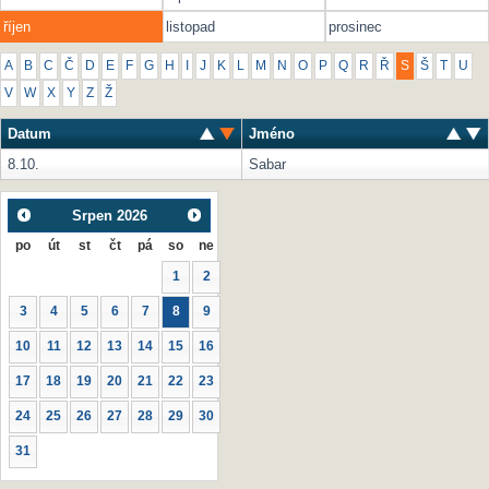
říjen
listopad
prosinec
A
B
C
Č
D
E
F
G
H
I
J
K
L
M
N
O
P
Q
R
Ř
S
Š
T
U
V
W
X
Y
Z
Ž
Datum
Jméno
8.10.
Sabar
Srpen
2026
po
út
st
čt
pá
so
ne
1
2
3
4
5
6
7
8
9
10
11
12
13
14
15
16
17
18
19
20
21
22
23
24
25
26
27
28
29
30
31