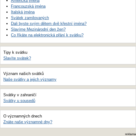
Americká jména
Francouzská jména
Italská jména
Svátek zamilovaných
Dali byste svým dětem dvě křestní jména?
Slavíme Mezinárodní den žen?
Co říkáte na elektronická přání k svátku?
Tipy k svátku
Slavíte svátek?
Význam našich svátků
Naše svátky a jejich významy
Svátky v zahraničí
Svátky u sousedů
O významných dnech
Znáte naše významné dny?
reklama