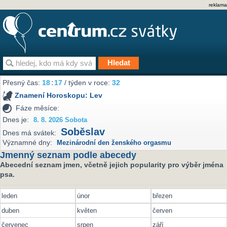
reklama
Přesný čas:
18
:
17
/ týden v roce:
32
Znamení Horoskopu:
Lev
Fáze měsíce:
Dnes je:
8. 8. 2026 Sobota
Soběslav
Dnes má svátek:
Významné dny:
Mezinárodní den ženského orgasmu
Jmenný seznam podle abecedy
Abecední seznam jmen, včetně jejich popularity pro výběr jména
psa.
leden
únor
březen
duben
květen
červen
červenec
srpen
září