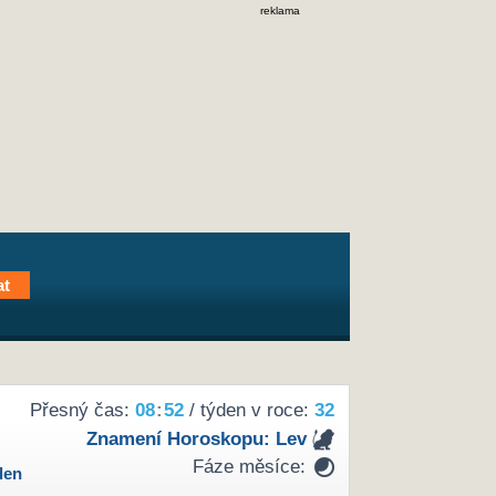
reklama
Přesný čas:
08
52
/ týden v roce:
32
Znamení Horoskopu:
Lev
Fáze měsíce:
den