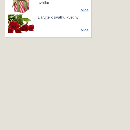
svátku
více
Darujte k svátku květiny
více