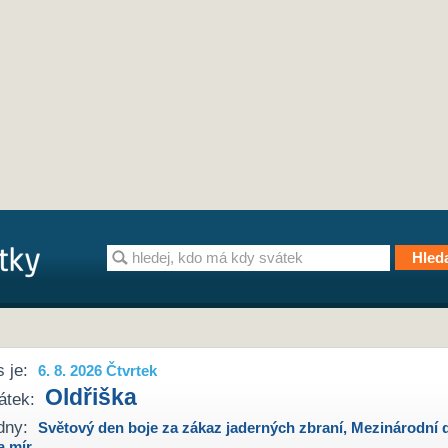
 je:
6. 8. 2026 Čtvrtek
Oldřiška
átek:
dny:
Světový den boje za zákaz jaderných zbraní
,
Mezinárodní 
a mír