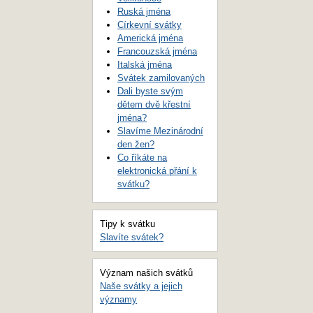
Ruská jména
Církevní svátky
Americká jména
Francouzská jména
Italská jména
Svátek zamilovaných
Dali byste svým
dětem dvě křestní
jména?
Slavíme Mezinárodní
den žen?
Co říkáte na
elektronická přání k
svátku?
Tipy k svátku
Slavíte svátek?
Význam našich svátků
Naše svátky a jejich
významy