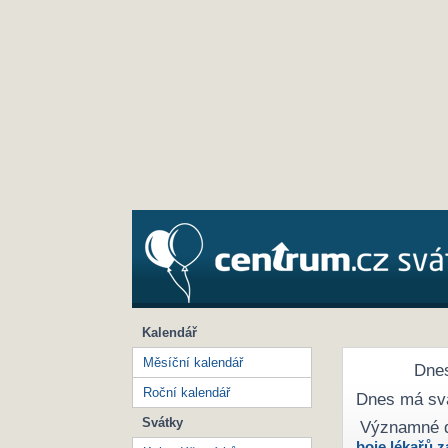
Kalendář
Měsíční kalendář
Dnes
Roční kalendář
Dnes má sv
Svátky
Významné 
boje lékařů z