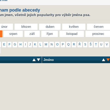
nam podle abecedy
m jmen, včetně jejich popularity pro výběr jména psa.
únor
březen
duben
květen
červen
srpen
září
říjen
listopad
prosinec
E
F
G
H
I
J
K
L
M
N
O
P
Q
R
Ř
S
Š
T
U
V
Jméno