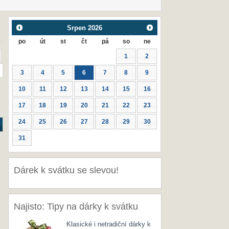
Srpen
2026
po
út
st
čt
pá
so
ne
1
2
3
4
5
6
7
8
9
10
11
12
13
14
15
16
17
18
19
20
21
22
23
24
25
26
27
28
29
30
31
Dárek k svátku se slevou!
Najisto: Tipy na dárky k svátku
Klasické i netradiční dárky k