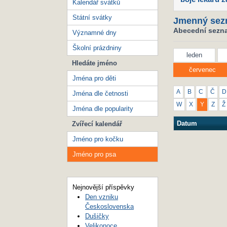
Kalendář svátků
Státní svátky
Jmenný sez
Abecední sezna
Významné dny
Školní prázdniny
leden
Hledáte jméno
červenec
Jména pro děti
A
B
C
Č
D
Jména dle četnosti
W
X
Y
Z
Ž
Jména dle popularity
Datum
Zvířecí kalendář
Jméno pro kočku
Jméno pro psa
Nejnovější příspěvky
Den vzniku
Československa
Dušičky
Velikonoce