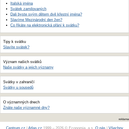
Italská jména
Svátek zamilovaných
Dali byste svým dětem dvě křestní jména?
Slavíme Mezinárodní den žen?
Co říkáte na elektronická přání k svátku?
Tipy k svátku
Slavíte svátek?
Význam našich svátků
Naše svátky a jejich významy
Svátky v zahraničí
Svátky u sousedů
O významných dnech
Znáte naše významné dny?
reklama
Centrum.cz
|
Atlas.cz
1999 – 2026 © Economia, a.s.
O nás
|
Všechny