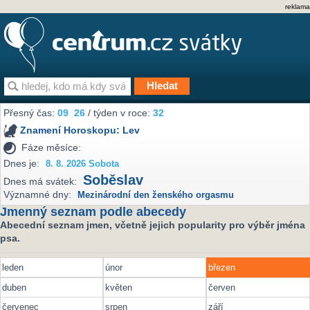
reklama
Přesný čas:
09
26
/ týden v roce:
32
Znamení Horoskopu:
Lev
Fáze měsíce:
Dnes je:
8. 8. 2026 Sobota
Soběslav
Dnes má svátek:
Významné dny:
Mezinárodní den ženského orgasmu
Jmenný seznam podle abecedy
Abecední seznam jmen, včetně jejich popularity pro výběr jména
psa.
leden
únor
březen
duben
květen
červen
červenec
srpen
září