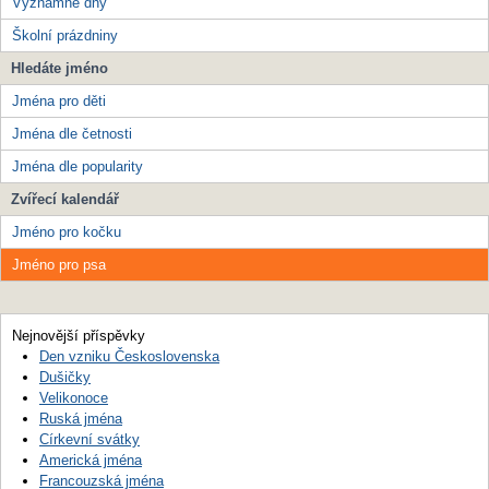
Významné dny
Školní prázdniny
Hledáte jméno
Jména pro děti
Jména dle četnosti
Jména dle popularity
Zvířecí kalendář
Jméno pro kočku
Jméno pro psa
Nejnovější příspěvky
Den vzniku Československa
Dušičky
Velikonoce
Ruská jména
Církevní svátky
Americká jména
Francouzská jména