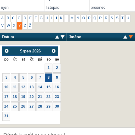
říjen
listopad
prosinec
A
B
C
Č
D
E
F
G
H
I
J
K
L
M
N
O
P
Q
R
Ř
S
Š
T
U
V
W
X
Y
Z
Ž
Datum
Jméno
Srpen
2026
po
út
st
čt
pá
so
ne
1
2
3
4
5
6
7
8
9
10
11
12
13
14
15
16
17
18
19
20
21
22
23
24
25
26
27
28
29
30
31