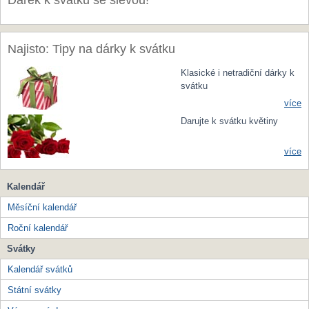
Dárek k svátku se slevou!
Najisto: Tipy na dárky k svátku
Klasické i netradiční dárky k
svátku
více
Darujte k svátku květiny
více
Kalendář
Měsíční kalendář
Roční kalendář
Svátky
Kalendář svátků
Státní svátky