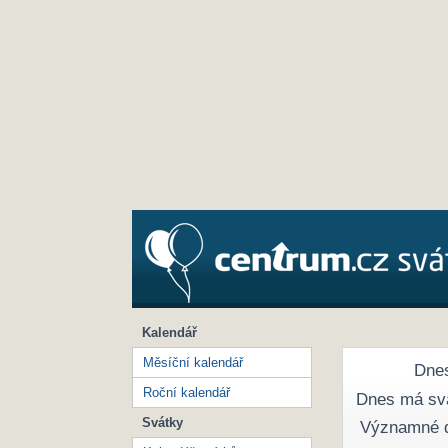
Kalendář
Měsíční kalendář
Dnes
Roční kalendář
Dnes má sv
Svátky
Významné 