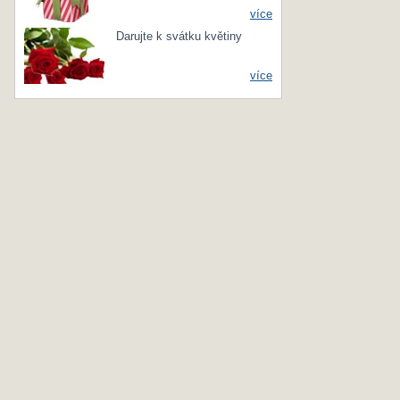
více
Darujte k svátku květiny
více