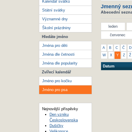
Kalendář svátků
Jmenný sez
Státní svátky
Abecední sezna
Významné dny
leden
Školní prázdniny
červenec
Hledáte jméno
Jména pro děti
A
B
C
Č
D
Jména dle četnosti
W
X
Y
Z
Ž
Jména dle popularity
Datum
Zvířecí kalendář
Jméno pro kočku
Jméno pro psa
Nejnovější příspěvky
Den vzniku
Československa
Dušičky
Velikonoce