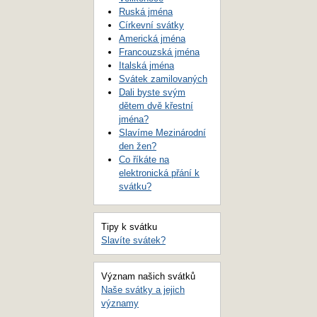
Ruská jména
Církevní svátky
Americká jména
Francouzská jména
Italská jména
Svátek zamilovaných
Dali byste svým
dětem dvě křestní
jména?
Slavíme Mezinárodní
den žen?
Co říkáte na
elektronická přání k
svátku?
Tipy k svátku
Slavíte svátek?
Význam našich svátků
Naše svátky a jejich
významy