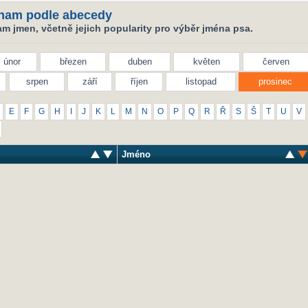
nam podle abecedy
m jmen, včetně jejich popularity pro výběr jména psa.
únor
březen
duben
květen
červen
srpen
září
říjen
listopad
prosinec
E
F
G
H
I
J
K
L
M
N
O
P
Q
R
Ř
S
Š
T
U
V
Jméno