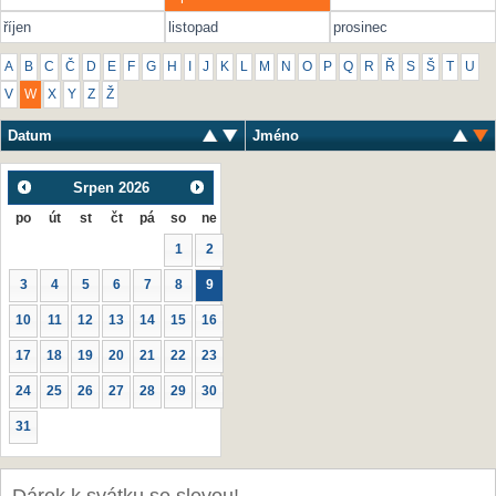
říjen
listopad
prosinec
A
B
C
Č
D
E
F
G
H
I
J
K
L
M
N
O
P
Q
R
Ř
S
Š
T
U
V
W
X
Y
Z
Ž
Datum
Jméno
Srpen
2026
po
út
st
čt
pá
so
ne
1
2
3
4
5
6
7
8
9
10
11
12
13
14
15
16
17
18
19
20
21
22
23
24
25
26
27
28
29
30
31