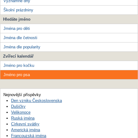
Významné dny
Školní prázdniny
Hledáte jméno
Jména pro děti
Jména dle četnosti
Jména dle popularity
Zvířecí kalendář
Jméno pro kočku
Jméno pro psa
Nejnovější příspěvky
Den vzniku Československa
Dušičky
Velikonoce
Ruská jména
Církevní svátky
Americká jména
Francouzská jména