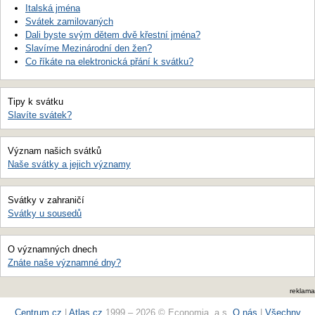
Italská jména
Svátek zamilovaných
Dali byste svým dětem dvě křestní jména?
Slavíme Mezinárodní den žen?
Co říkáte na elektronická přání k svátku?
Tipy k svátku
Slavíte svátek?
Význam našich svátků
Naše svátky a jejich významy
Svátky v zahraničí
Svátky u sousedů
O významných dnech
Znáte naše významné dny?
reklama
Centrum.cz
|
Atlas.cz
1999 – 2026 © Economia, a.s.
O nás
|
Všechny