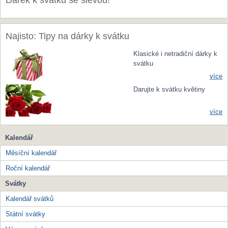
Dárek k svátku se slevou!
Najisto: Tipy na dárky k svátku
Klasické i netradiční dárky k
svátku
více
Darujte k svátku květiny
více
Kalendář
Měsíční kalendář
Roční kalendář
Svátky
Kalendář svátků
Státní svátky