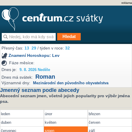
reklama
Přesný čas:
13
29
/ týden v roce:
32
Znamení Horoskopu:
Lev
Fáze měsíce:
Dnes je:
9. 8. 2026 Neděle
Roman
Dnes má svátek:
Významné dny:
Mezinárodní den původního obyvatelstva
Jmenný seznam podle abecedy
Abecední seznam jmen, včetně jejich popularity pro výběr jména
psa.
leden
únor
březen
duben
květen
červen
červenec
srpen
září