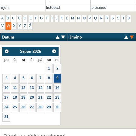
říjen
listopad
prosinec
A
B
C
Č
D
E
F
G
H
I
J
K
L
M
N
O
P
Q
R
Ř
S
Š
T
U
V
W
X
Y
Z
Ž
Datum
Jméno
Srpen
2026
po
út
st
čt
pá
so
ne
1
2
3
4
5
6
7
8
9
10
11
12
13
14
15
16
17
18
19
20
21
22
23
24
25
26
27
28
29
30
31