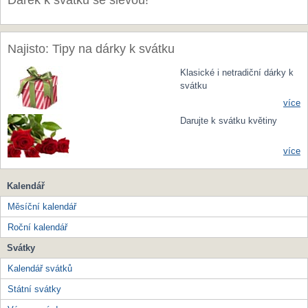
Dárek k svátku se slevou!
Najisto: Tipy na dárky k svátku
Klasické i netradiční dárky k
svátku
více
Darujte k svátku květiny
více
Kalendář
Měsíční kalendář
Roční kalendář
Svátky
Kalendář svátků
Státní svátky