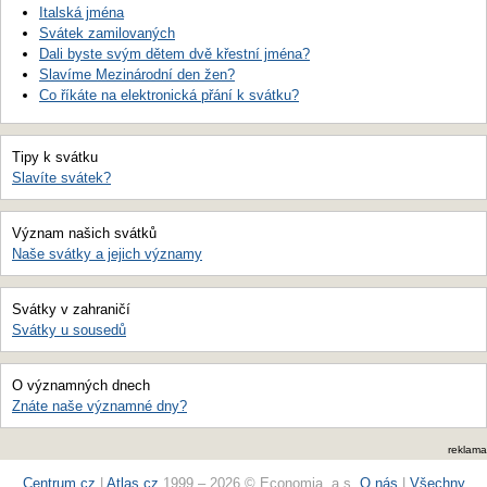
Italská jména
Svátek zamilovaných
Dali byste svým dětem dvě křestní jména?
Slavíme Mezinárodní den žen?
Co říkáte na elektronická přání k svátku?
Tipy k svátku
Slavíte svátek?
Význam našich svátků
Naše svátky a jejich významy
Svátky v zahraničí
Svátky u sousedů
O významných dnech
Znáte naše významné dny?
reklama
Centrum.cz
|
Atlas.cz
1999 – 2026 © Economia, a.s.
O nás
|
Všechny