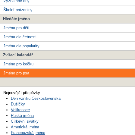
Významné dny
Školní prázdniny
Hledáte jméno
Jména pro děti
Jména dle četnosti
Jména dle popularity
Zvířecí kalendář
Jméno pro kočku
Jméno pro psa
Nejnovější příspěvky
Den vzniku Československa
Dušičky
Velikonoce
Ruská jména
Církevní svátky
Americká jména
Francouzská jména