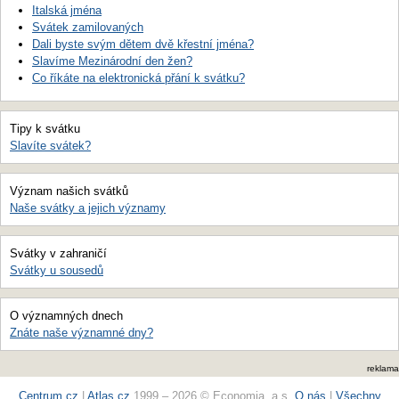
Italská jména
Svátek zamilovaných
Dali byste svým dětem dvě křestní jména?
Slavíme Mezinárodní den žen?
Co říkáte na elektronická přání k svátku?
Tipy k svátku
Slavíte svátek?
Význam našich svátků
Naše svátky a jejich významy
Svátky v zahraničí
Svátky u sousedů
O významných dnech
Znáte naše významné dny?
reklama
Centrum.cz
|
Atlas.cz
1999 – 2026 © Economia, a.s.
O nás
|
Všechny