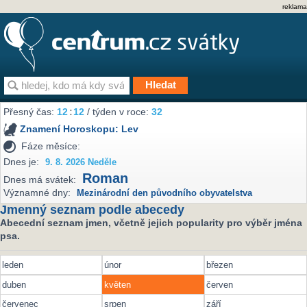
reklama
Přesný čas:
12
12
/ týden v roce:
32
Znamení Horoskopu:
Lev
Fáze měsíce:
Dnes je:
9. 8. 2026 Neděle
Roman
Dnes má svátek:
Významné dny:
Mezinárodní den původního obyvatelstva
Jmenný seznam podle abecedy
Abecední seznam jmen, včetně jejich popularity pro výběr jména
psa.
leden
únor
březen
duben
květen
červen
červenec
srpen
září