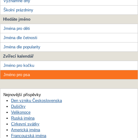
Významné dny
Školní prázdniny
Hledáte jméno
Jména pro děti
Jména dle četnosti
Jména dle popularity
Zvířecí kalendář
Jméno pro kočku
Jméno pro psa
Nejnovější příspěvky
Den vzniku Československa
Dušičky
Velikonoce
Ruská jména
Církevní svátky
Americká jména
Francouzská jména