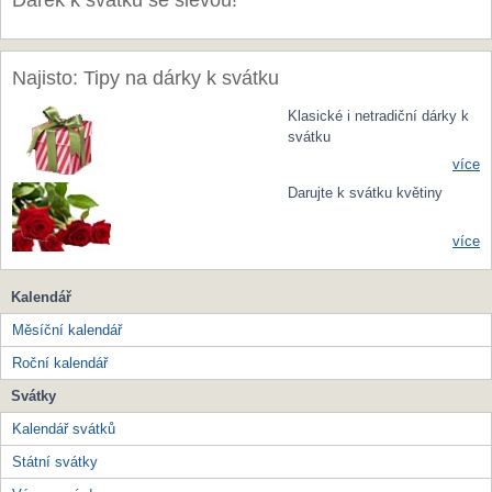
Dárek k svátku se slevou!
Najisto: Tipy na dárky k svátku
Klasické i netradiční dárky k
svátku
více
Darujte k svátku květiny
více
Kalendář
Měsíční kalendář
Roční kalendář
Svátky
Kalendář svátků
Státní svátky