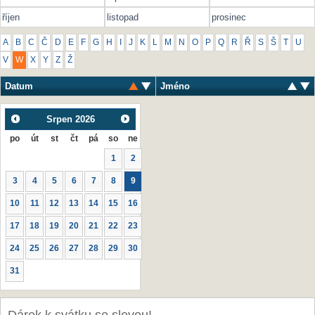
říjen
listopad
prosinec
A
B
C
Č
D
E
F
G
H
I
J
K
L
M
N
O
P
Q
R
Ř
S
Š
T
U
V
W
X
Y
Z
Ž
Datum
Jméno
Srpen
2026
po
út
st
čt
pá
so
ne
1
2
3
4
5
6
7
8
9
10
11
12
13
14
15
16
17
18
19
20
21
22
23
24
25
26
27
28
29
30
31