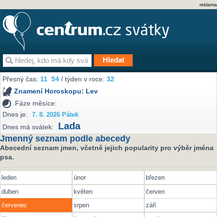
reklama
Přesný čas:
11
:
54
/ týden v roce:
32
Znamení Horoskopu:
Lev
Fáze měsíce:
Dnes je:
7. 8. 2026 Pátek
Lada
Dnes má svátek:
Jmenný seznam podle abecedy
Abecední seznam jmen, včetně jejich popularity pro výběr jména
psa.
leden
únor
březen
duben
květen
červen
červenec
srpen
září