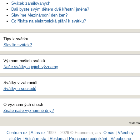
Svátek zamilovaných
Dali byste svým dětem dvě křestní jména?
Slavíme Mezinárodní den žen?
Co říkáte na elektronická přání k svátku?
Tipy k svátku
Slavíte svátek?
Význam našich svátků
Naše svátky a jejich významy
Svátky v zahraničí
Svátky u sousedů
O významných dnech
Znáte naše významné dny?
reklama
Centrum.cz
|
Atlas.cz
1999 – 2026 © Economia, a.s.
O nás
|
Všechny
služby
|
Volná místa
|
Reklama
|
Propagace podnikání
|
Všeobecné