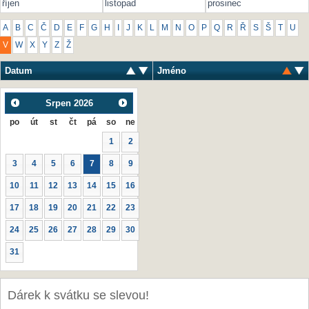
říjen
listopad
prosinec
A
B
C
Č
D
E
F
G
H
I
J
K
L
M
N
O
P
Q
R
Ř
S
Š
T
U
V
W
X
Y
Z
Ž
Datum
Jméno
Srpen
2026
po
út
st
čt
pá
so
ne
1
2
3
4
5
6
7
8
9
10
11
12
13
14
15
16
17
18
19
20
21
22
23
24
25
26
27
28
29
30
31
Dárek k svátku se slevou!