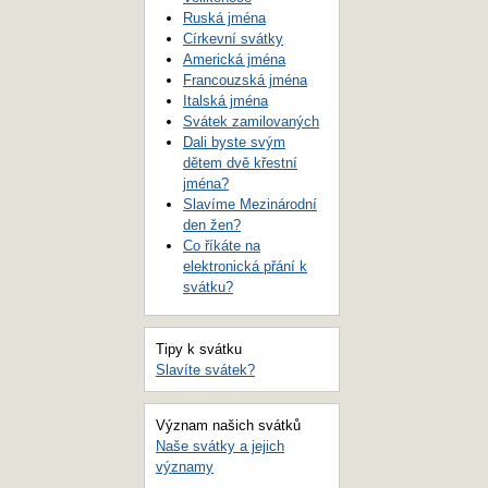
Ruská jména
Církevní svátky
Americká jména
Francouzská jména
Italská jména
Svátek zamilovaných
Dali byste svým
dětem dvě křestní
jména?
Slavíme Mezinárodní
den žen?
Co říkáte na
elektronická přání k
svátku?
Tipy k svátku
Slavíte svátek?
Význam našich svátků
Naše svátky a jejich
významy