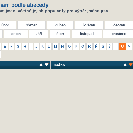
nam podle abecedy
m jmen, včetně jejich popularity pro výběr jména psa.
únor
březen
duben
květen
červen
srpen
září
říjen
listopad
prosinec
E
F
G
H
I
J
K
L
M
N
O
P
Q
R
Ř
S
Š
T
U
V
Jméno