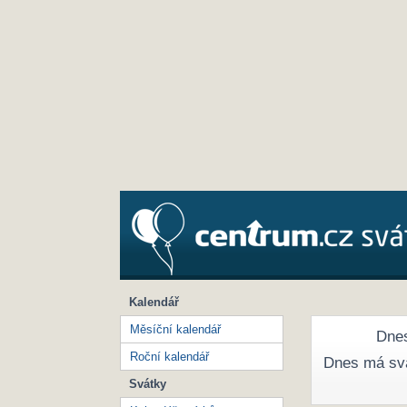
Kalendář
Měsíční kalendář
Dnes
Roční kalendář
Dnes má sv
Svátky