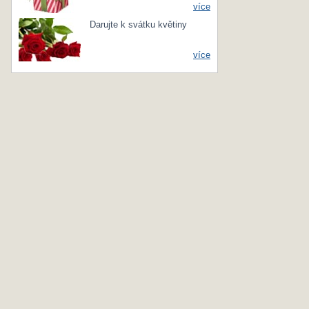
více
Darujte k svátku květiny
více