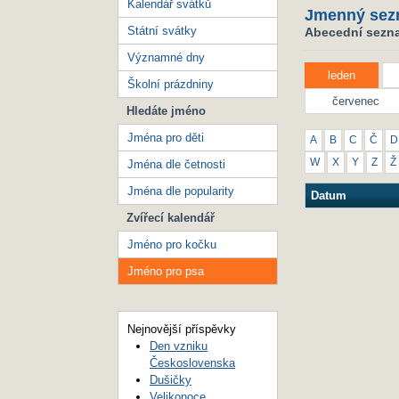
Kalendář svátků
Jmenný sez
Státní svátky
Abecední sezna
Významné dny
leden
Školní prázdniny
červenec
Hledáte jméno
Jména pro děti
A
B
C
Č
D
W
X
Y
Z
Ž
Jména dle četnosti
Jména dle popularity
Datum
Zvířecí kalendář
Jméno pro kočku
Jméno pro psa
Nejnovější příspěvky
Den vzniku
Československa
Dušičky
Velikonoce