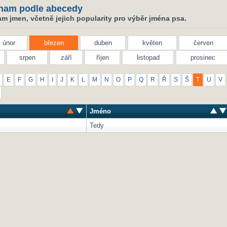
nam podle abecedy
m jmen, včetně jejich popularity pro výběr jména psa.
únor
březen
duben
květen
červen
srpen
září
říjen
listopad
prosinec
E
F
G
H
I
J
K
L
M
N
O
P
Q
R
Ř
S
Š
T
U
V
Jméno
Tedy