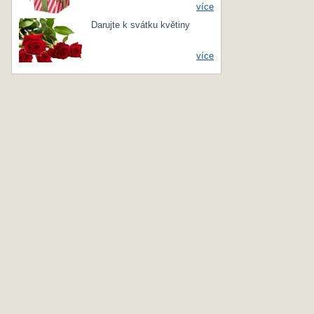
více
Darujte k svátku květiny
více