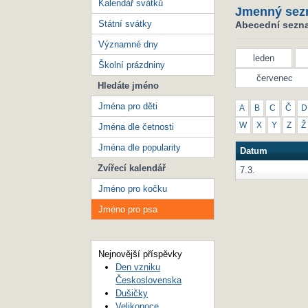
Kalendář svátků
Jmenný sez
Státní svátky
Abecední sezna
Významné dny
leden
Školní prázdniny
červenec
Hledáte jméno
Jména pro děti
A
B
C
Č
D
W
X
Y
Z
Ž
Jména dle četnosti
Jména dle popularity
Datum
Zvířecí kalendář
7.3.
Jméno pro kočku
Jméno pro psa
Nejnovější příspěvky
Den vzniku
Československa
Dušičky
Velikonoce