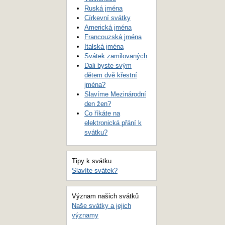
Ruská jména
Církevní svátky
Americká jména
Francouzská jména
Italská jména
Svátek zamilovaných
Dali byste svým
dětem dvě křestní
jména?
Slavíme Mezinárodní
den žen?
Co říkáte na
elektronická přání k
svátku?
Tipy k svátku
Slavíte svátek?
Význam našich svátků
Naše svátky a jejich
významy