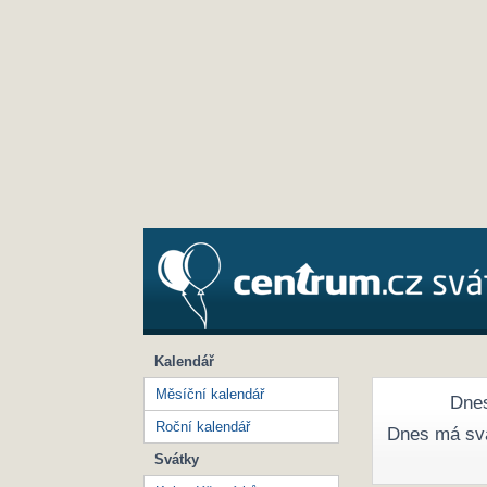
Kalendář
Měsíční kalendář
Dnes
Roční kalendář
Dnes má sv
Svátky